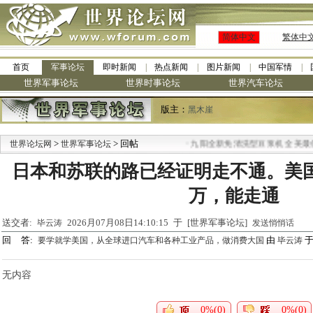
简体中文
繁体中
首页
军事论坛
即时新闻
热点新闻
图片新闻
中国军情
世界军事论坛
世界时事论坛
世界汽车论坛
版主：
黑木崖
>
> 回帖
·
世界论坛网
世界军事论坛
九阳全新免清洗型豆浆机 全美最低
日本和苏联的路已经证明走不通。美
万，能走通
送交者:
2026月07月08日14:10:15 于 [世界军事论坛]
毕云涛
发送悄悄话
回 答:
由
于 
要学就学美国，从全球进口汽车和各种工业产品，做消费大国
毕云涛
无内容
0%(0)
0%(0)