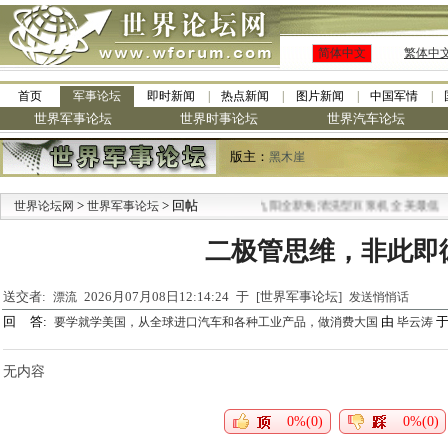
简体中文
繁体中
首页
军事论坛
即时新闻
热点新闻
图片新闻
中国军情
世界军事论坛
世界时事论坛
世界汽车论坛
版主：
黑木崖
>
> 回帖
·
世界论坛网
世界军事论坛
九阳全新免清洗型豆浆机 全美最低
二极管思维，非此即
送交者:
2026月07月08日12:14:24 于 [世界军事论坛]
漂流
发送悄悄话
回 答:
由
于 
要学就学美国，从全球进口汽车和各种工业产品，做消费大国
毕云涛
无内容
0%(0)
0%(0)