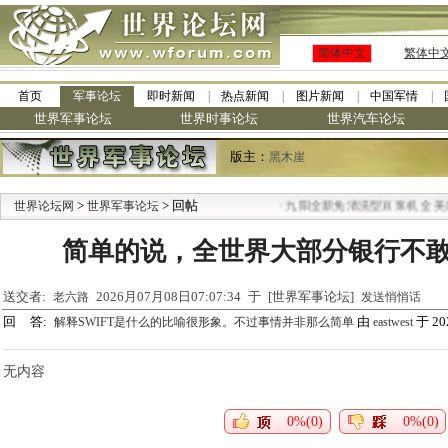
简体中文
繁体中
首页
军事论坛
即时新闻
热点新闻
图片新闻
中国军情
世界军事论坛
世界时事论坛
世界汽车论坛
版主：
黑木崖
>
> 回帖
·
世界论坛网
世界军事论坛
九阳全新免清洗型豆浆机 全美最
简单的说，全世界大部分银行不
送交者:
2026月07月08日07:07:34 于 [世界军事论坛]
老六路
发送悄悄话
回 答:
由
于 202
解释SWIFT是什么的比喻很形象。不过事情并非那么简单
eastwest
无内容
0%(0)
0%(0)