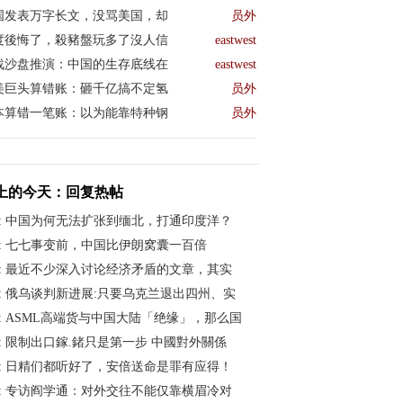
国发表万字长文，没骂美国，却
员外
度後悔了，殺豬盤玩多了沒人信
eastwest
战沙盘推演：中国的生存底线在
eastwest
美巨头算错账：砸千亿搞不定氢
员外
本算错一笔账：以为能靠特种钢
员外
上的今天：回复热帖
:
中国为何无法扩张到缅北，打通印度洋？
:
七七事变前，中国比伊朗窝囊一百倍
:
最近不少深入讨论经济矛盾的文章，其实
:
俄乌谈判新进展:只要乌克兰退出四州、实
:
ASML高端货与中国大陆「绝缘」，那么国
:
限制出口鎵.鍺只是第一步 中國對外關係
:
日精们都听好了，安倍送命是罪有应得！
:
专访阎学通：对外交往不能仅靠横眉冷对