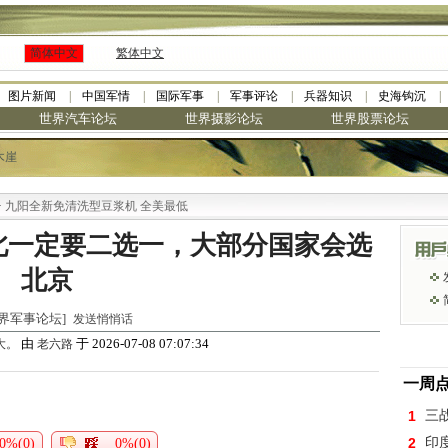
简体中文
繁体中文
图片新闻
中国军情
国际军事
军事评论
兵器知识
史海钩沉
世界汽车论坛
世界摄影论坛
世界股票论坛
木崖
阳全新免清洗型豆浆机 全美最低
北一定要二选一，大部分国家会选
北京
 [世界军事论坛]
发送悄悄话
由
于 2026-07-08 07:07:34
大。
老六路
一周
1
三
2
印
0%(0)
0%(0)