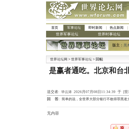
首页
军事论坛
即时新闻
热点新闻
世界军事论坛
世界时事论坛
版主：
黑
>
> 回帖
·
世界论坛网
世界军事论坛
九
是赢者通吃。北京和台
送交者:
2026月07月08日11:34:39 于
毕云涛
回 答:
简单的说，全世界大部分银行不敢得罪黑老
无内容