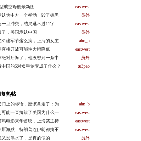
04型航空母舰最新图
eastwest
朗认为中方一个举动，毁了德黑
员外
美一旦冲突，结局逃不过11字
eastwest
口了，美国承认中国！
员外
在81建军节这么搞，上海的女主
ahn_b
美直接开战可能性大幅降低
eastwest
京绝对后悔了，他没想到一条中
员外
看中国的5对负重轮变成了什么？
tu3pao
回复热帖
安门上的标语，应该拿走了：为
ahn_b
们可能一直搞错了美国为什么一
eastwest
莱坞电影来华首映，上海某主持
eastwest
尔斯海默：特朗普连伊朗都搞不
eastwest
煌又发洪水了，是真的假的
员外