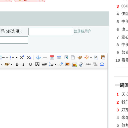
3
0
4
伊
5
中
6
改
 码 (必选项):
注册新用户
7
选
8
中
9
普
10
看
一周
1
天
2
我
3
好
4
米
5
敦