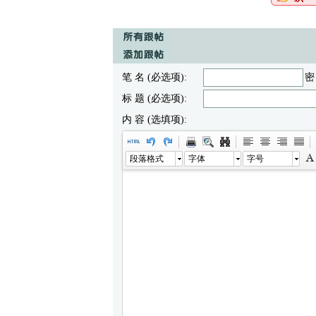
笔 名 (必选项):
密
标 题 (必选项):
内 容 (选填项):
段落格式
字体
字号