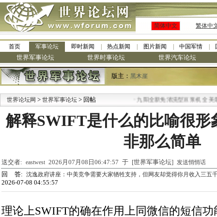
简体中文
繁体中
首页
军事论坛
即时新闻
热点新闻
图片新闻
中国军情
世界军事论坛
世界时事论坛
世界汽车论坛
版主：
黑木崖
>
> 回帖
·
世界论坛网
世界军事论坛
九阳全新免清洗型豆浆机 全美最低
解释SWIFT是什么的比喻很
非那么简单
送交者:
2026月07月08日06:47:57 于 [世界军事论坛]
eastwest
发送悄悄话
回 答:
沈逸政府讲座：中美竞争需要大家牺牲支持，但网友却觉得你月收入三五
2026-07-08 04:55:57
理论上SWIFT的确在作用上同微信的短信