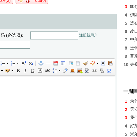
0%(2)
0%(0)
3
0
4
伊
5
选
6
改
 码 (必选项):
注册新用户
7
中
8
王
9
普
10
央
一周
1
为
2
天
3
我
4
好
5
米