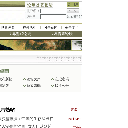
新用户
用户名：
密 码：
忘记密码?
世界体育
户外活动
时事新闻
军事文学
世界游戏论坛
世界音乐论坛
发布新帖
论坛文库
忘记密码
简洁版
修改密码
版主公告
点击热帖
更多>>
战沙盘推演：中国的生存底线在
eastwest
度人制作的油画: 女人们从欧盟
wada