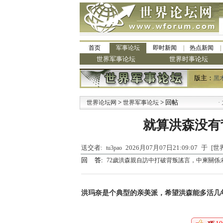
首页
军事论坛
即时新闻
热点新闻
世界军事论坛
世界时事论坛
版主：
黑
>
> 回帖
·
世界论坛网
世界军事论坛
九阳
就算洪森没有
送交者:
2026月07月07日21:09:07 于 
tu3pao
回 答:
72歲洪森親自訪中打破背叛謠言，中柬關係
洪玛奈是个典型的亲美派，希望洪森能多活几