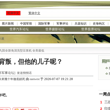
简体中文
繁体中文
图片新闻
中国军情
国际军事
军事评论
兵器知识
史海钩沉
世界汽车论坛
世界摄影论坛
世界股票论坛
木崖
全新免清洗型豆浆机 全美最低
背叛，但他的儿子呢？
[世界军事论坛]
发送悄悄话
由
于 2026-07-07 19:21:28
未來幾十年徹底鎖死
eastwest
一周
年吧。
1
三
2
印