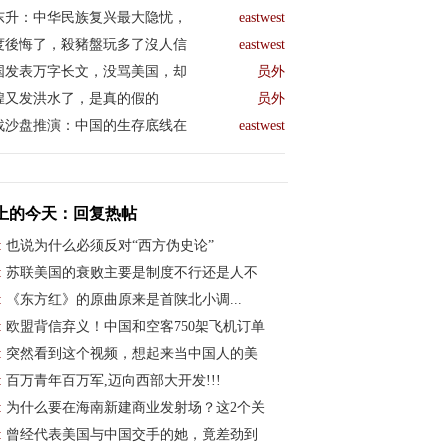
东升：中华民族复兴最大隐忧，
eastwest
度後悔了，殺豬盤玩多了沒人信
eastwest
国发表万字长文，没骂美国，却
员外
煌又发洪水了，是真的假的
员外
战沙盘推演：中国的生存底线在
eastwest
上的今天：回复热帖
:
也说为什么必须反对“西方伪史论”
:
苏联美国的衰败主要是制度不行还是人不
:
《东方红》的原曲原来是首陕北小调...
:
欧盟背信弃义！中国和空客750架飞机订单
:
突然看到这个视频，想起来当中国人的美
:
百万青年百万军,迈向西部大开发!!!
:
为什么要在海南新建商业发射场？这2个关
:
曾经代表美国与中国交手的她，竟差劲到