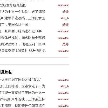
04型航空母舰最新图
eastwest
朗认为中方一个举动，毁了德黑
员外
在81建军节这么搞，上海的女主
ahn_b
口了，美国承认中国！
员外
美一旦冲突，结局逃不过11字
eastwest
钟遗体已找到，10名队员全部遇
eastwest
京绝对后悔了，他没想到一条中
员外
视首曝空警-600弹射 战友牺牲无
eastwest
回复热帖
什么王虹到了国外才被“看见”
eastwest
安门上的标语，应该拿走了：为
ahn_b
们可能一直搞错了美国为什么一
eastwest
莱坞电影来华首映，上海某主持
eastwest
尔斯海默：特朗普连伊朗都搞不
eastwest