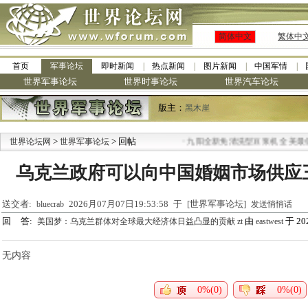
简体中文
繁体中
首页
军事论坛
即时新闻
热点新闻
图片新闻
中国军情
世界军事论坛
世界时事论坛
世界汽车论坛
版主：
黑木崖
>
> 回帖
·
世界论坛网
世界军事论坛
九阳全新免清洗型豆浆机 全美最低
乌克兰政府可以向中国婚姻市场供应
送交者:
2026月07月07日19:53:58 于 [世界军事论坛]
bluecrab
发送悄悄话
回 答:
由
于 202
美国梦：乌克兰群体对全球最大经济体日益凸显的贡献 zt
eastwest
无内容
0%(0)
0%(0)