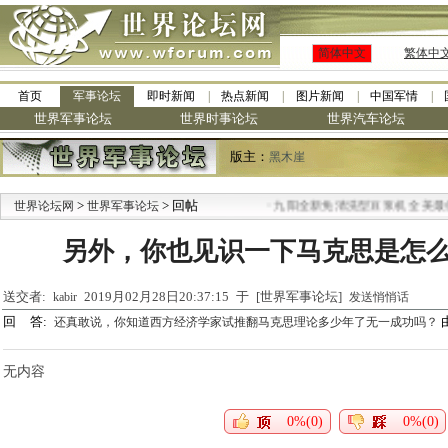
简体中文
繁体中
首页
军事论坛
即时新闻
热点新闻
图片新闻
中国军情
世界军事论坛
世界时事论坛
世界汽车论坛
版主：
黑木崖
>
> 回帖
·
世界论坛网
世界军事论坛
九阳全新免清洗型豆浆机 全美最低
另外，你也见识一下马克思是怎
送交者:
2019月02月28日20:37:15 于 [世界军事论坛]
kabir
发送悄悄话
回 答:
还真敢说，你知道西方经济学家试推翻马克思理论多少年了无一成功吗？
无内容
0%(0)
0%(0)