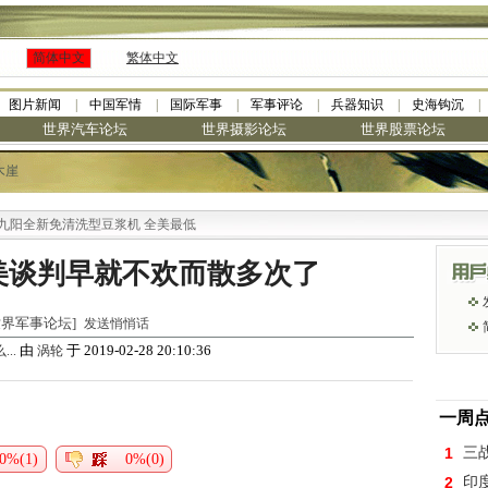
简体中文
繁体中文
图片新闻
中国军情
国际军事
军事评论
兵器知识
史海钩沉
世界汽车论坛
世界摄影论坛
世界股票论坛
木崖
全新免清洗型豆浆机 全美最低
美谈判早就不欢而散多次了
 [世界军事论坛]
发送悄悄话
由
于 2019-02-28 20:10:36
..
涡轮
一周
1
三
0%(1)
0%(0)
2
印