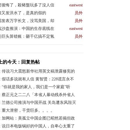
度後悔了，殺豬盤玩多了沒人信
eastwest
煌又发洪水了，是真的假的
员外
国发表万字长文，没骂美国，却
员外
战沙盘推演：中国的生存底线在
eastwest
美巨头算错账：砸千亿搞不定氢
员外
上的今天：回复热帖
:
传说习大震怒新华社用英文稿泄露修宪的
:
假话多说就有人信 黄智贤：228谎言永不
:
“你就是我的家人，我们是一个家庭”听
:
蔡正元之二二八「本省人暴动残杀外省人
:
兰德公司推演与中国开战 关岛遭东风毁灭
:
重大泄密，干货巨多。。。。
:
加网站：美孤立中国企图已昭然若揭但政
:
说日本电饭锅好的中国人，自卑心太重了