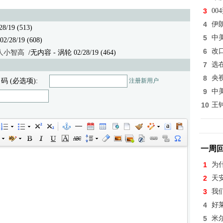
3
0
4
伊
/19 (513)
5
中
 02/28/19 (608)
6
改
人小智高
/无内容
- 涡轮 02/28/19 (464)
7
选
8
央
 码 (必选项):
注册新用户
9
中
10
王
一周
1
为
2
天
3
我
4
好
5
米