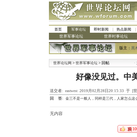
首页
军事论坛
即时新闻
热点新闻
世界军事论坛
世界时事论坛
版主：
黑
>
> 回帖
·
世界论坛网
世界军事论坛
九阳
好像没见过。中
送交者:
2019月02月28日20:15:33 于
eastwest
回 答:
金三不是一般人，同样是三代，人家怎么这么.
无内容
10