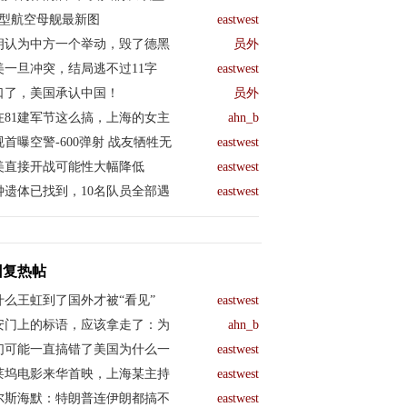
04型航空母舰最新图
eastwest
朗认为中方一个举动，毁了德黑
员外
美一旦冲突，结局逃不过11字
eastwest
口了，美国承认中国！
员外
在81建军节这么搞，上海的女主
ahn_b
视首曝空警-600弹射 战友牺牲无
eastwest
美直接开战可能性大幅降低
eastwest
钟遗体已找到，10名队员全部遇
eastwest
回复热帖
什么王虹到了国外才被“看见”
eastwest
安门上的标语，应该拿走了：为
ahn_b
们可能一直搞错了美国为什么一
eastwest
莱坞电影来华首映，上海某主持
eastwest
尔斯海默：特朗普连伊朗都搞不
eastwest