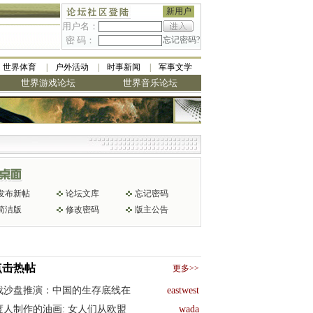
新用户
用户名：
密 码：
忘记密码?
世界体育
户外活动
时事新闻
军事文学
世界游戏论坛
世界音乐论坛
发布新帖
论坛文库
忘记密码
简洁版
修改密码
版主公告
点击热帖
更多>>
战沙盘推演：中国的生存底线在
eastwest
度人制作的油画: 女人们从欧盟
wada