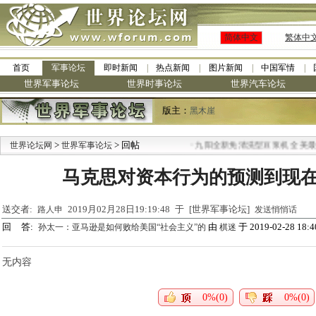
简体中文
繁体中
首页
军事论坛
即时新闻
热点新闻
图片新闻
中国军情
世界军事论坛
世界时事论坛
世界汽车论坛
版主：
黑木崖
>
> 回帖
·
世界论坛网
世界军事论坛
九阳全新免清洗型豆浆机 全美最低
马克思对资本行为的预测到现
送交者:
2019月02月28日19:19:48 于 [世界军事论坛]
路人申
发送悄悄话
回 答:
由
于 2019-02-28 18:4
孙太一：亚马逊是如何败给美国“社会主义”的
棋迷
无内容
0%(0)
0%(0)