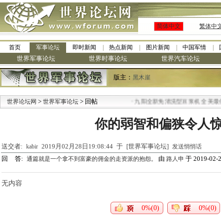
简体中文
繁体中
首页
军事论坛
即时新闻
热点新闻
图片新闻
中国军情
世界军事论坛
世界时事论坛
世界汽车论坛
版主：
黑木崖
>
> 回帖
·
世界论坛网
世界军事论坛
九阳全新免清洗型豆浆机 全美最低
你的弱智和偏狭令人
送交者:
2019月02月28日19:08:44 于 [世界军事论坛]
kabir
发送悄悄话
回 答:
由
于 2019-02-2
通篇就是一个拿不到富豪的佣金的走资派的抱怨。
路人申
无内容
0%(0)
0%(0)