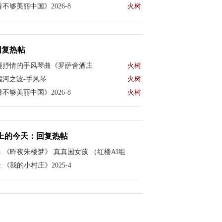
不够美丽中国》2026-8
火树
回复热帖
漫抒情的手风琴曲《罗萨舍酒庄
火树
瑙河之波-手风琴
火树
不够美丽中国》2026-8
火树
上的今天：回复热帖
:
《昨夜朱楼梦》 真真国女孩 （红楼AI组
:
《我的小村庄》2025-4