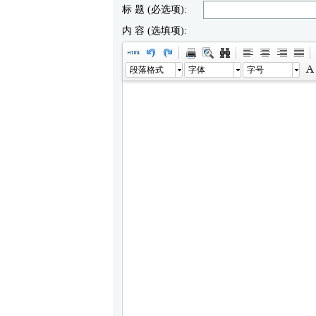
标 题 (必选项):
内 容 (选填项):
段落格式
字体
字号