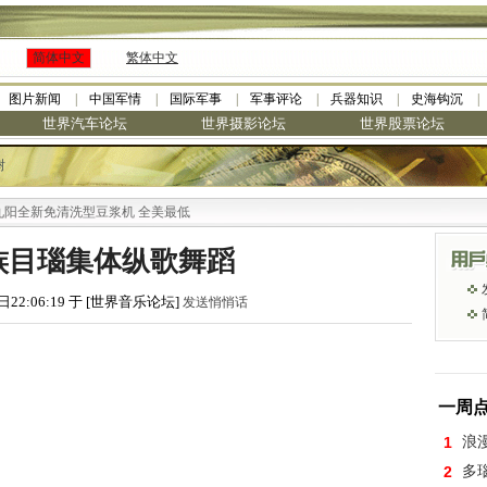
简体中文
繁体中文
图片新闻
中国军情
国际军事
军事评论
兵器知识
史海钩沉
世界汽车论坛
世界摄影论坛
世界股票论坛
树
全新免清洗型豆浆机 全美最低
颇族目瑙集体纵歌舞蹈
日22:06:19 于 [世界音乐论坛]
发送悄悄话
一周
1
浪
2
多