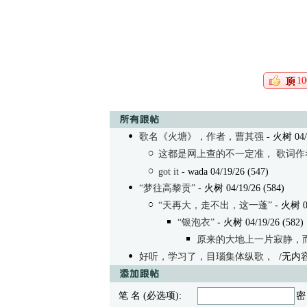
10
歌名《火塘》，作者，曹其强
- 火树 04/1
这都是网上查的不一定准， 歌词作
got it
- wada 04/19/26 (547)
“梦往高黎贡”
- 火树 04/19/26 (584)
“天再大，走不出，这一蓬”
- 火树 04
“银泡衣”
- 火树 04/19/26 (582)
原来的大地上一片寂静，
好听，学习了，目瑙集体纵歌，
/无内
笔 名 (必选项):
密