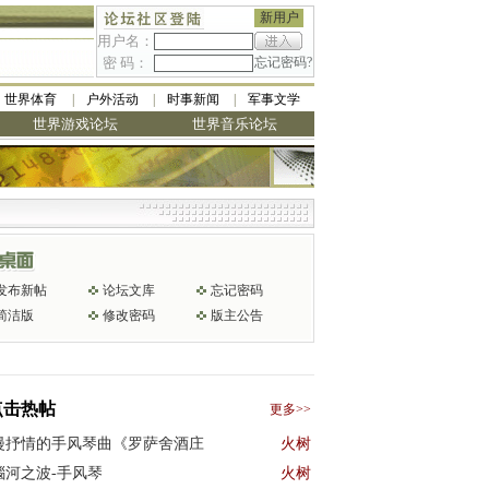
新用户
用户名：
密 码：
忘记密码?
世界体育
户外活动
时事新闻
军事文学
世界游戏论坛
世界音乐论坛
发布新帖
论坛文库
忘记密码
简洁版
修改密码
版主公告
点击热帖
更多>>
漫抒情的手风琴曲《罗萨舍酒庄
火树
瑙河之波-手风琴
火树