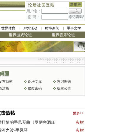
新用户
用户名：
密 码：
忘记密码?
世界体育
户外活动
时事新闻
军事文学
世界游戏论坛
世界音乐论坛
发布新帖
论坛文库
忘记密码
简洁版
修改密码
版主公告
点击热帖
更多>>
漫抒情的手风琴曲《罗萨舍酒庄
火树
瑙河之波-手风琴
火树