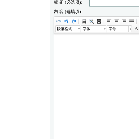
标 题 (必选项):
内 容 (选填项):
段落格式
字体
字号