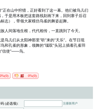
肯努”正在山中狩猎，正好看到了这一幕。他们被鸟儿们
撼，于是用木板把这套路线刻画下来，回到寨子后召
场标志），带领大家模仿鸟雀的舞姿起舞
。
颇族人间落地生根，代代相传，一直跳到了今天。
是鸟儿们从太阳神那里“听”来的“天乐”。在节日现
犀鸟和孔雀的形象
，领舞的“瑙双”头冠上插着孔雀羽
“信使”——鸟。
0%(0)
0%(0)
 码 (必选项):
注册新用户