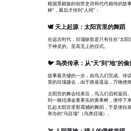
根据景颇族的创世史诗和代代相传的故事
林”，最后才传到“人间”：
🕊️ 天上起源：太阳宫里的舞蹈
在远古时代，目瑙纵歌是只有住在“太阳宫
于神灵的、至高无上的仪式。
🐦 鸟类传承：从“天”到“地”的
故事最关键的一步，由鸟儿们完成。传
里的目瑙盛会，由于路途遥远，万物便
太阳宫的舞会结束后，鸟儿们启程返回。
到一株结满金黄果实的黄果树，便停下
忆起太阳宫里那震撼的舞蹈，于是便自
举办的“乌目瑙”（鸟类目瑙）
。