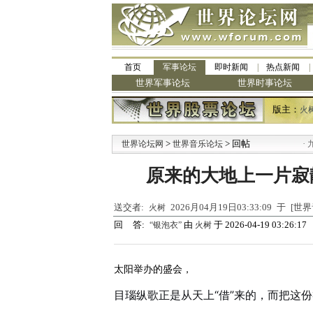
首页
军事论坛
即时新闻
热点新闻
世界军事论坛
世界时事论坛
版主：
火
>
> 回帖
·
世界论坛网
世界音乐论坛
九阳全
原来的大地上一片寂
送交者:
2026月04月19日03:33:09 于 [
火树
回 答:
由
于 2026-04-19 03:26:17
“银泡衣”
火树
太阳举办的盛会，
目瑙纵歌正是从天上“借”来的，而把这