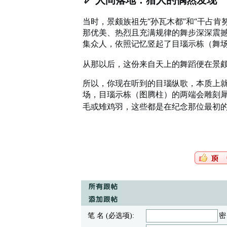
🏹 人间落地：猎人的偶然发现
当时，景颇族祖先“孙瓦木都”和“干占
那优美、热烈且充满规律的舞步深深震
集众人，依照记忆竖起了目瑙示栋（舞
从那以后，这份来自天上的舞蹈便在景
所以，你现在听到的目瑙纵歌，本质上就
场，目瑙示栋（图腾柱）的两端会雕刻
毛或雉鸡羽
，这些都是在纪念那位最初的
笔 名 (必选项):
密