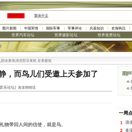
简体中文
繁体中文
图片新闻
中国军情
国际军事
军事评论
兵器知识
史海钩沉
世界汽车论坛
世界摄影论坛
世界股票论坛
树
新免清洗型豆浆机 全美最低
静，而鸟儿们受邀上天参加了
世界音乐论坛]
发送悄悄话
一周
1
浪
份礼物带回人间的信使，就是鸟。
2
多