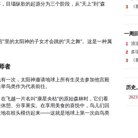
，目瑙纵歌的起源分为三个阶段，从“天上”到“森
3
《看
一周
”里的太阳神的子女才会跳的“天之舞”
。这是一种属
1
浪
2
多
3
《看
偷师者
说有一次，太阳神邀请地球上所有生灵去参加他宫殿
推举鸟类作为代表前往
。
历史
2023
在飞越一片名叫“康星央枯”的原始森林时，它们看
来休憩、分享果实
。在享用美食的喜悦中，鸟儿们回
发地在枝头模仿起来——这就是地球上第一次由鸟类