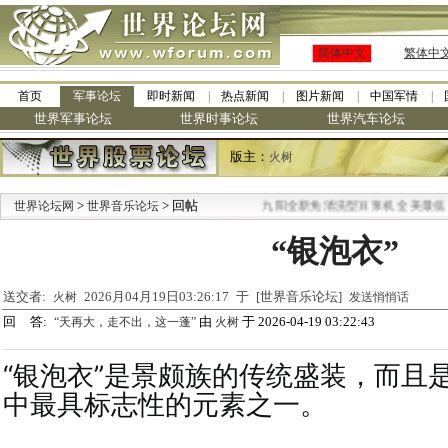
简体中文
繁体中
首页
军事论坛
即时新闻
热点新闻
图片新闻
中国军情
世界军事论坛
世界时事论坛
世界汽车论坛
版主：
火树
>
> 回帖
·
世界论坛网
世界音乐论坛
九阳全新免清洗型豆浆机 全美最低
“银泡衣”
送交者:
2026月04月19日03:26:17 于 [世界音乐论坛]
火树
发送悄悄话
回 答:
由
于 2026-04-19 03:22:43
“天再大，走不出，这一蓬”
火树
“银泡衣”是景颇族的传统盛装，而且
中最具标志性的元素之一。