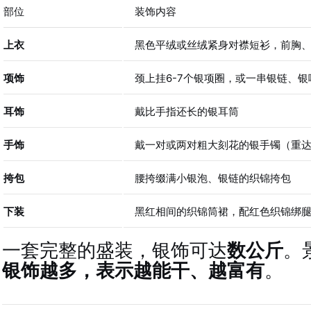
部位
装饰内容
上衣
黑色平绒或丝绒紧身对襟短衫，前胸
项饰
颈上挂6-7个银项圈，或一串银链、银
耳饰
戴比手指还长的银耳筒
手饰
戴一对或两对粗大刻花的银手镯（重达
挎包
腰挎缀满小银泡、银链的织锦挎包
下装
黑红相间的织锦筒裙，配红色织锦绑
一套完整的盛装，银饰可达
数公斤
。
银饰越多，表示越能干、越富有
。