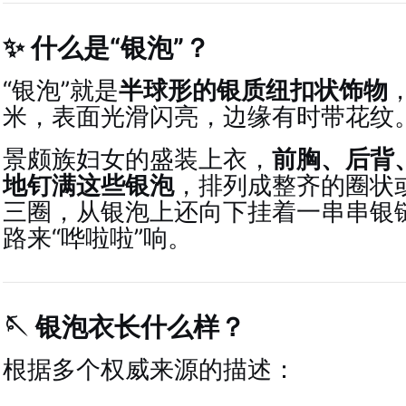
✨ 什么是“银泡”？
“银泡”就是
半球形的银质纽扣状饰物
米，表面光滑闪亮，边缘有时带花纹
景颇族妇女的盛装上衣，
前胸、后背
地钉满这些银泡
，排列成整齐的圈状
三圈，从银泡上还向下挂着一串串银
路来“哗啦啦”响
。
🪡 银泡衣长什么样？
根据多个权威来源的描述
：