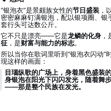
“银泡衣”是景颇族女性的
节日盛装
，
密密麻麻钉满银泡，配以银项圈、银
套行头可达数公斤。
它不只是漂亮——它是
龙鳞的化身
，
征
，是
财富与能力的标志
。
所以当你在歌词里听到“银泡衣闪动”
现这样的画面：
目瑙纵歌的广场上，身着黑色盛装
身银泡在阳光下闪闪发光，随着舞步
——那是整个民族在发光。