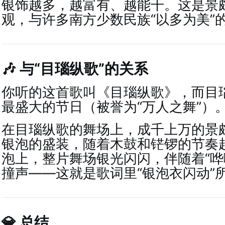
银饰越多，越富有、越能干。这是景
观，与许多南方少数民族“以多为美”
🎶 与“目瑙纵歌”的关系
你听的这首歌叫《目瑙纵歌》，而目
最盛大的节日（被誉为“万人之舞”）
在目瑙纵歌的舞场上，成千上万的景
银泡的盛装，随着木鼓和铓锣的节奏
泡上，整片舞场银光闪闪，伴随着“哗
撞声——这就是歌词里“银泡衣闪动”
💎 总结