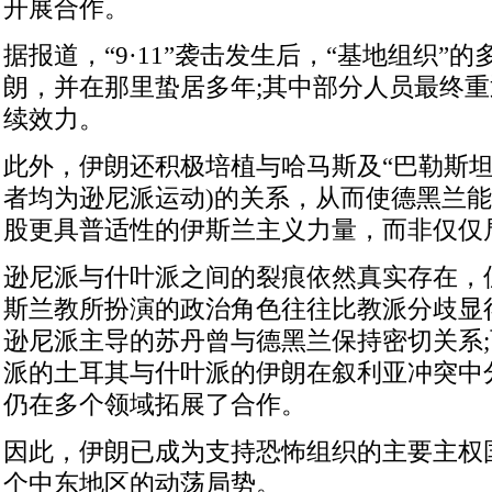
开展合作。
据报道，“9·11”袭击发生后，“基地组织”
朗，并在那里蛰居多年;其中部分人员最终
续效力。
此外，伊朗还积极培植与哈马斯及“巴勒斯坦
者均为逊尼派运动)的关系，从而使德黑兰
股更具普适性的伊斯兰主义力量，而非仅仅
逊尼派与什叶派之间的裂痕依然真实存在，
斯兰教所扮演的政治角色往往比教派分歧显
逊尼派主导的苏丹曾与德黑兰保持密切关系
派的土耳其与什叶派的伊朗在叙利亚冲突中
仍在多个领域拓展了合作。
因此，伊朗已成为支持恐怖组织的主要主权
个中东地区的动荡局势。