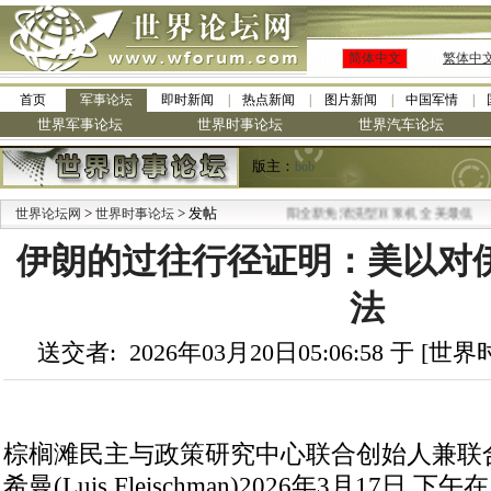
简体中文
繁体中
首页
军事论坛
即时新闻
热点新闻
图片新闻
中国军情
世界军事论坛
世界时事论坛
世界汽车论坛
版主：
bob
>
> 发帖
·
世界论坛网
世界时事论坛
九阳全新免清洗型豆浆机 全美最低
伊朗的过往行径证明：美以对
法
送交者: 2026年03月20日05:06:58 于 [
棕榈滩民主与政策研究中心联合创始人兼联
希曼(Luis Fleischman)2026年3月17