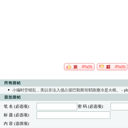
0%(0)
0%(0)
小编时空错乱，美以非法入侵占据巴勒斯坦耶路撒冷是火根。
- ph
笔 名 (必选项):
密 码 (必选项):
标 题 (必选项):
内 容 (选填项):