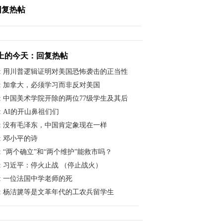
回复热帖
上的今天：回复热帖
:
用川普逻辑证明对美国恐怖袭击的正当性
:
加拿大，必须学习而非反对美国
:
中国美术学院开除的两位77级学生及其后
:
AI的开山鼻祖们们
:
没有毛泽东，中国肯定象现在一样
:
邓小平的诗
:
“两个确立”和“两个维护”能救市吗？
:
习近平：停火止战 （停止战火）
:
一位法国中学老师的死
:
杨洁篪等是文革年代的工农兵留学生