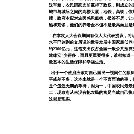
送军粮，农民踊跃支前赢得了政权，刚成立的
城市与城际之间的高楼大厦，地铁，高铁，依
绩，政府本应对农民感恩戴德，报答不尽，让
酷和荒谬，他们的养老金不但不是最高而且是
在本次人大会议期间有位人大代表提议，将现在
水平已达到前文所说的世界发展中国家最低养
约
2300
亿元，这笔支出仅占全国一般公共预算
建雄安
”
少得多，而且更重要得多，谁都知道
最基本的生活保障和幸福生活。
出于一个政府应该对自己国民一视同仁的原
平或差不多，这本来就是一个不言而喻的事，
是个遥遥无期的等待，因为一，中国农民最最
二，现政府从来没有把农民的富足当成自己执
这就是现实。