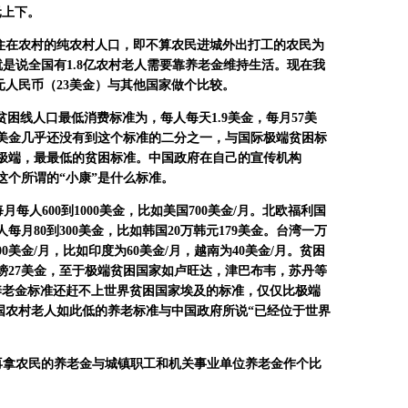
元上下。
住在农村的纯农村人口，即不算农民进城外出打工的农民为
就是说全国有
1.8
亿农村老人需要靠养老金维持生活。现在我
元人民币（
23
美金）与其他国家做个比较。
贫困线人口最低消费标准为，每人每天
1.9
美金，每月
57
美
美金几乎还没有到这个标准的二分之一，与国际极端贫困标
极端，最最低的贫困标准。中国政府在自己的宣传机构
这个所谓的
“
小康
”
是什么标准。
每月每人
600
到
1000
美金，比如美国
700
美金
/
月。北欧福利国
人每月
80
到
300
美金，比如韩国
20
万韩元
179
美金。台湾一万
00
美金
/
月，比如印度为
60
美金
/
月，越南为
40
美金
/
月。贫困
镑
27
美金，至于极端贫困国家如卢旺达，津巴布韦，苏丹等
养老金标准还赶不上世界贫困国家埃及的标准，仅仅比极端
国农村老人如此低的养老标准与中国政府所说“已经位于世界
再拿农民的养老金与城镇职工和机关事业单位养老金作个比