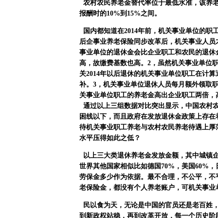
农村农民养老金替代率位于最低水准，该养
报酬时的
10%
到
15%
之间。
国内
都知道在
2014
年前，机关事业单位的职
后企事业养老保险同步改革后，机关事业人员
事业单位的退休金会比企业职工和农民的退休
高，故缴费基数也高。
2
，虽然机关事业单位
关
2014
年以后退休的机关事业单位职工在计算
补。
3
，机关事业单位退休人员每月额外领取
关事业单位职工的养老金高出企业职工两倍，
通过以上三组数据对比突出显示，中国农村
困线以下，而且政府在发放退休金政策上存在
待机关事业职工养老与农村农民养老待遇上厚
水平压得如此之低？
以上三大类退休养老金发放金额，其中城镇
世界其他国家相似比如德国
70%
，美国
60%
，
劳保金多少作为依据。最不合理，不公平，不
老保险金，都没有个人养老账户，可机关事业
民以食为天，无论是中国的官员还是老百姓
到新政权站稳，再到改革开放，每一个历史阶