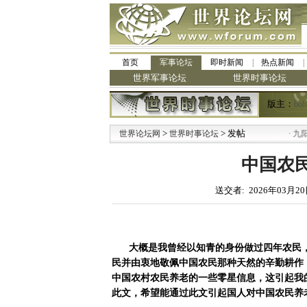
首页
军事论坛
即时新闻
热点新闻
世界军事论坛
世界时事论坛
版主：
bob
>
> 发帖
·
世界论坛网
世界时事论坛
九阳全新免清
中国农
送交者: 2026年03月20
大概是我曾经以知青的身份做过四年农民
民并由衷地敬佩中国农民那种天然的辛勤耕作
中国农村农民养老的一些零星信息，这引起我
此文，希望能通过此文引起国人对中国农民养