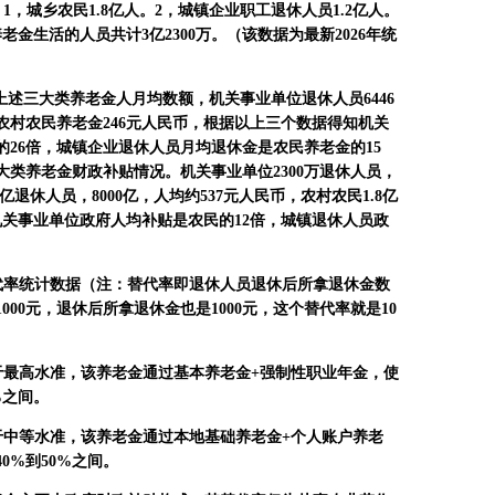
：
1
，城乡农民
1.8
亿人。
2
，城镇企业职工退休人员
1.2
亿人。
养老金生活的人员共计
3
亿
2300
万。（该数据为最新
2026
年统
上述三大类养老金人月均数额，机关事业单位退休人员
6446
农村农民养老金
246
元人民币，根据以上三个数据得知机关
的
26
倍，城镇企业退休人员月均退休金是农民养老金的
15
大类养老金财政补贴情况。机关事业单位
2300
万退休人员，
亿退休人员，
8000
亿，人均约
537
元人民币，农村农民
1.8
亿
机关事业单位政府人均补贴是农民的
12
倍，城镇退休人员政
代率统计数据（注：替代率即退休人员退休后所拿退休金数
1000
元，退休后所拿退休金也是
1000
元，这个替代率就是
10
于最高水准，该养老金通过基本养老金
+
强制性职业年金，使
%
之间。
于中等水准，该养老金通过本地基础养老金
+
个人账户养老
40%
到
50%
之间。