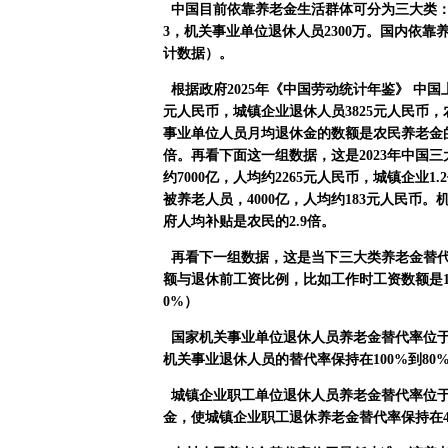
中国目前依靠养老金生活群体可分为三大类
3
，机关事业单位退休人员
2300
万。国内依靠
计数据）。
根据政府
2025
年《中国劳动统计年鉴》
中国
元人民币，城镇企业退休人员
3825
元人民币，
事业单位人员月均退休金的数额是农民养老金
倍。再看下面这一组数据，这是
2023
年中国三
约
7000
亿，人均约
2265
元人民币，城镇企业
1.2
被养老人员，
4000
亿，人均约
183
元人民币。
府人均补贴是农民的
2.9
倍。
再看下一组数据，这是当下三大类养老金替
额与退休前工资比例，比如工作时工资数额是
0%
）
国家机关事业单位退休人员养老金替代率位
机关事业退休人员的替代率保持在
100%
到
80
城镇企业职工单位退休人员养老金替代率位
金，使城镇企业职工退休养老金替代率保持在