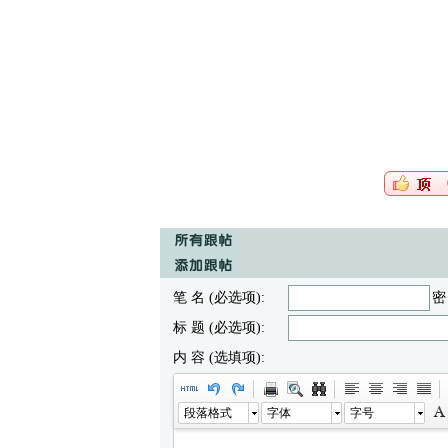
笔 名 (必选项):
密
标 题 (必选项):
内 容 (选填项):
段落格式
字体
字号