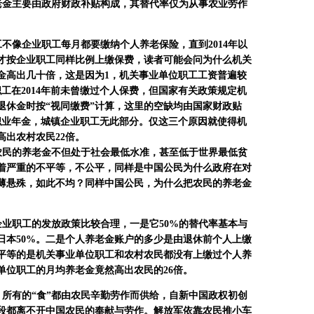
老金主要由政府财政补贴构成，其替代率仅为从事农业劳作
工不像企业职工每月都要缴纳个人养老保险，直到
2014
年以
才按企业职工同样比例上缴保费，读者可能会问为什么机关
金高出几十倍，这是因为
1
，机关事业单位职工工资普遍较
职工在
2014
年前未曾缴过个人保费，但国家有关政策规定机
退休金时按
“
视同缴费
”
计算，这里的空缺均由国家财政贴
职业年金，城镇企业职工无此部分
。仅这三个原因就使得机
高出农村农民
22
倍。
农民的养老金不但处于社会最低水准，甚至低于世界最低贫
着严重的不平等，不公平，同样是中国公民为什么政府在对
薄悬殊，如此不均？同样中国公民，为什么把农民的养老金
企业职工的发放政策比较合理，一是它
50%
的替代率基本与
日本
50%
。二是个人养老金账户的多少是由退休前个人上缴
平等的是机关事业单位职工和农村农民都没有上缴过个人养
单位职工的月均养老金竟然高出农民的
26
倍。
，所有的
“
食
”
都由农民辛勤劳作而供给，自新中国政权初创
段都离不开中国农民的奉献与劳作。解放军依靠农民推小车