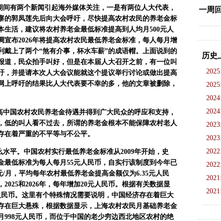
期间有两个新闻引起海外媒体关注，一是有两位人大代表，
一周
寨的郭凤莲先后向大会呼吁，尽快提高农村农民的养老金标
本生活，建议将农村养老金最低标准提高到人均月
500
元人
调宣布
2026
年将提高农村农民最低养老金标准，每人每月增
利戴上了两个
“
煞有介事，杯水车薪
”
的成语帽。上面说到的
历史
报道，民众拍手叫好，但是在本届人大召开之前，有一位叫
2025
吁，并提请本次人大会议能就这个提议举行讨论或做出提高
网上呼吁的结果比人大代表要不幸的多，他的文章被删除，
2025
2024
2024
高中国农村农民养老金待遇并得到广大民众的呼应和支持，
，低的叫人看不过去，所谓的养老金根本不能保障农村老人
2023
存在着严重的不平等与不公平。
2023
2022
么水平。中国农村实行最低养老金标准从
2009
年开始，史
金最低标准为每人每月
55
元人民币，自实行该制度到今年已
2022
元
/
月，平均每年农村最低养老金提高金额仅为
6.35
元人民
2021
，
2025
和
2026
年，每年增加
20
元人民币。根据有关数据显
2021
人民币。这里有个特殊情况需要说明，中国经济存在着巨大
存在巨大悬殊，根据数据显示，上海农村农民月基础养老金
月
998
元人民币，而位于中国的老少穷边西北地区农村的绝