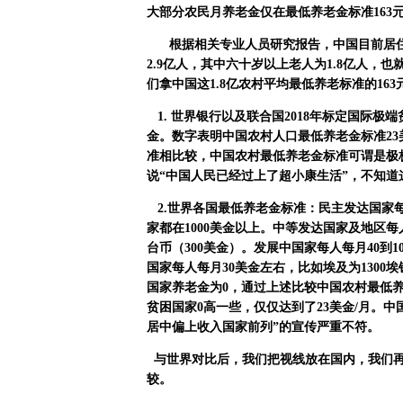
大部分农民月养老金仅在最低养老金标准
163
根据相关专业人员研究报告，中国目前居
2.9
亿人，其中六十岁以上老人为
1.8
亿人，也
们拿中国这
1.8
亿农村平均最低养老标准的
163
1.
世界银行以及联合国
2018
年标定国际极端
金。数字表明中国农村人口最低养老金标准
23
准相比较，中国农村最低养老金标准可谓是极
说
“
中国人民已经过上了超小康生活
”
，不知道
2.
世界各国最低养老金标准：民主发达国家
家都在
1000
美金以上。中等发达国家及地区每
台币（
300
美金）。发展中国家每人每月
40
到
1
国家每人每月
30
美金左右，比如埃及为
1300
埃
国家养老金为
0
，通过上述比较中国农村最低
贫困国家
0
高一些，仅仅达到了
23
美金
/
月。中
居中偏上收入国家前列”的宣传严重不符。
与世界对比后，我们把视线放在国内，我们
较。