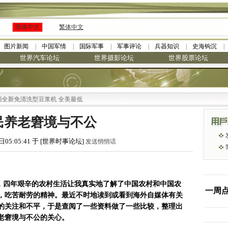
简体中文
繁体中文
图片新闻
中国军情
国际军事
军事评论
兵器知识
史海钩沉
世界汽车论坛
世界摄影论坛
世界股票论坛
洗型豆浆机 全美最低
民养老窘境与不公
日05:05:41 于 [世界时事论坛]
发送悄悄话
，四年艰辛的农村生活让我真实地了解了中国农村和中国农
一周
，吃苦耐劳的精神。最近不时地读到或看到海外自媒体有关
的关注和不平，于是查阅了一些资料做了一些比较，整理出
老窘境与不公的关心。