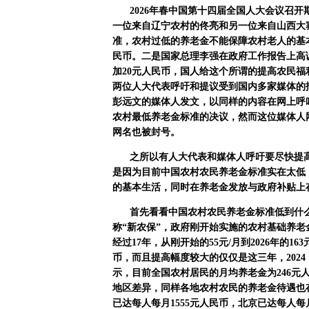
2026
年春中国第十四届全国人大会议召开
一位来自辽宁农村的佟亮和另一位来自山西大
准，农村过低的养老金不能保障农村老人的基
民币。二是国家总理李强在政府工作报告上高
加
20
元人民币，国人给这个所谓的提高农民福
两位人大代表呼吁和提议受到国内多家媒体的
彭远文的媒体人发文，以同样的内容在网上呼
农村最低养老金标准的决议，然而这位媒体人
网名也被封号。
之所以有人大代表和媒体人呼吁要尽快提
是因为目前中国农村农民养老金标准实在太低
的基本生活，同时在养老金发放与政府补贴上
首先看看中国农村农民养老金标准低到什
称
“
新农保
”
，政府刚开始实施的农村基础养老
经过
17
年，从刚开始的
55
元
/
月到
2026
年的
163
币，而且提高幅度较大的仅仅是这三年，
2024
示，目前全国农村居民的月均养老金为
246
元
地区差异，同样各地农村农民的养老金待遇也
已达每人每月
1555
元人民币，北京已达每人每