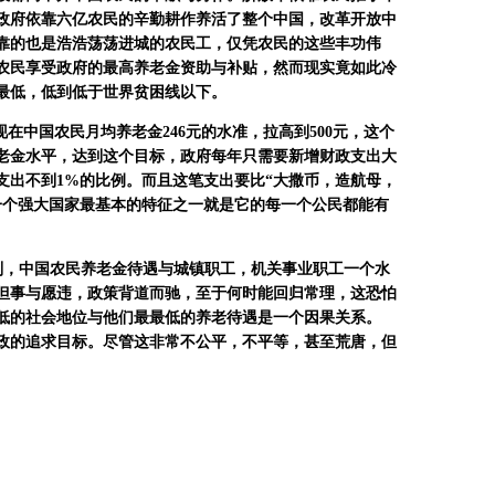
政府依靠六亿农民的辛勤耕作养活了整个中国，改革开放中
靠的也是浩浩荡荡进城的农民工，仅凭农民的这些丰功伟
农民享受政府的最高养老金资助与补贴，然而现实竟如此冷
最低，低到低于世界贫困线以下。
中国农民月均养老金246元的水准，拉高到500元，这个
老金水平，达到这个目标，
政府每年只需要新增财政支出大
支出不到
1%
的比例。而且这笔支出要比
“
大撒币，造航母，
一个强大国家最基本的特征之一就是它的每一个公民都能有
则，中国农民养老金待遇与城镇职工，机关事业职工一个水
但事与愿违，政策背道而驰，至于何时能回归常理，这恐怕
低的社会地位与他们最最低的养老待遇是一个因果关系。
政的追求目标。尽管这非常不公平，不平等，甚至荒唐，但