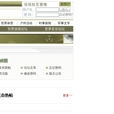
新用户
用户名：
密 码：
忘记密码?
世界体育
户外活动
时事新闻
军事文学
世界游戏论坛
世界音乐论坛
发布新帖
论坛文库
忘记密码
简洁版
修改密码
版主公告
点击热帖
更多>>