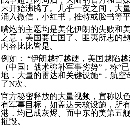
末开始沸腾了。几乎一夜之间，大
涌入微信，小红书，推特或脸书等
嘴炮的主题均是美化伊朗的失败和
之意，美国要亡国了。匪夷所思的
内容比比皆是。
例如： “伊朗越打越硬，美国越陷越
（中国）战术弥补军事劣势”，称“已
地，大量的雷达和关键设施“，航空
了N次。
官方秘密释放的大量视频，宣称以
有军事目标，如盖达夫核设施，所
港，均已成灰烬。而中东的美第五
摧毁。