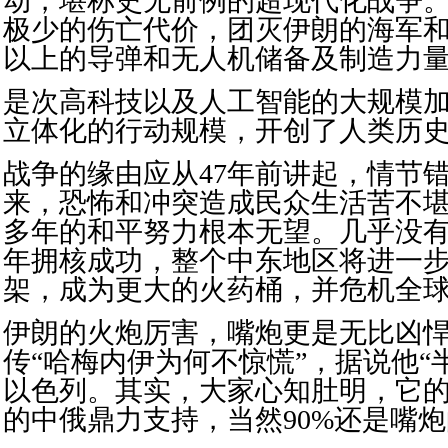
动，堪称史无前例的超现代化战争
极少的伤亡代价，团灭伊朗的海军和
以上的导弹和无人机储备及制造力
是次高科技以及人工智能的大规模
立体化的行动规模，开创了人类历
战争的缘由应从47年前讲起，情节
来，恐怖和冲突造成民众生活苦不
多年的和平努力根本无望。几乎没
年拥核成功，整个中东地区将进一
架，成为更大的火药桶，并危机全
伊朗的火炮厉害，嘴炮更是无比凶
传“哈梅内伊为何不惊慌”，据说他“
以色列。其实，大家心知肚明，它
的中俄鼎力支持，当然90%还是嘴