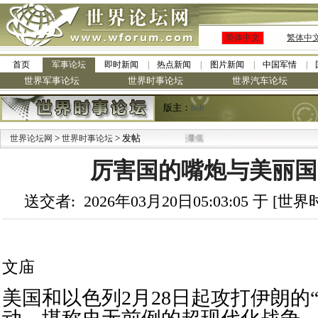
简体中文
繁体中
首页
军事论坛
即时新闻
热点新闻
图片新闻
中国军情
世界军事论坛
世界时事论坛
世界汽车论坛
版主：
bob
>
> 发帖
世界论坛网
世界时事论坛
厉害国的嘴炮与美丽国
送交者: 2026年03月20日05:03:05 于 [
文庙
美国和以色列2月28日起攻打伊朗的