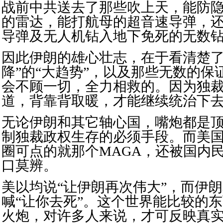
战前中共送去了那些吹上天，能防隐身
的雷达，能打航母的超音速导弹，
导弹及无人机钻入地下免死的无数
因此伊朗的雄心壮志，在于看清楚了
降”的“大趋势”，以及那些无数的保
会不顾一切，全力相救的。因为独
道，背靠背取暖，才能继续统治下
无论伊朗和其它轴心国，嘴炮都是
制独裁政权生存的必须手段。而美
圈可点的就那个MAGA，还被国内
口莫辨。
美以均说“让伊朗再次伟大”，而伊
喊“让你去死”。这个世界能比较的
火炮，对许多人来说，才可反映真