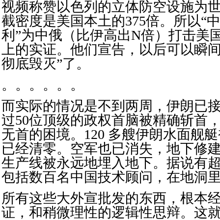
视频称赞以色列的立体防空设施为
截密度是美国本土的375倍。所以“
利”为中俄（比伊高出N倍）打击美
上的实证。他们宣告，以后可以瞬间
彻底毁灭”了。
。。。。。。
而实际的情况是不到两周，伊朗已
过50位顶级的政权首脑被精确斩首
无首的困境。120 多艘伊朗水面舰
已经清零。空军也已消失，地下修
生产线被永远地埋入地下。据说有超
包括数百名中国技术顾问，在地洞
所有这些大外宣批发的东西，根本
证，和稍微理性的逻辑性思辩。这就