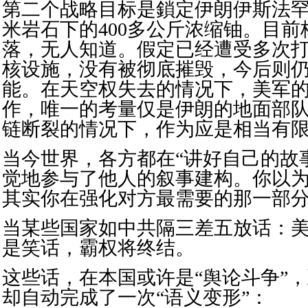
第二个战略目标是鎖定伊朗伊斯法罕
米岩石下的400多公斤浓缩铀。目
落，无人知道。假定已经遭受多次
核设施，没有被彻底摧毁，今后则
能。在天空权失去的情况下，美军
作，唯一的考量仅是伊朗的地面部
链断裂的情况下，作为应是相当有
当今世界，各方都在“讲好自己的故
觉地参与了他人的叙事建构。你以
其实你在强化对方最需要的那一部
当某些国家如中共隔三差五放话：
是笑话，霸权将终结。
这些话，在本国或许是“舆论斗争”
却自动完成了一次“语义变形”：