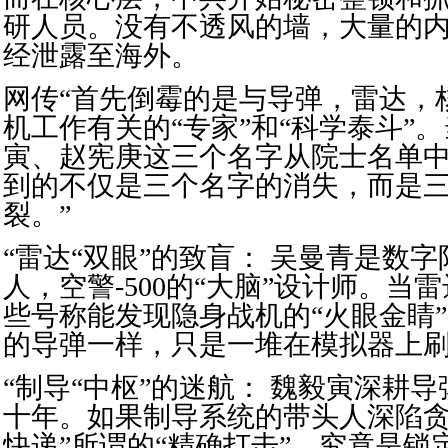
研人员。没有不透风的墙，大量的
经泄露至海外。
网传“首先倒霉的是与导弹，雷达，
机工作有关的“专家”和“科学泰斗”
寅、赵宪庚这三个名字从院士名单
到的不仅是三个名字的消失，而是
裂。”
“雷达“双眼”的致盲： 吴曼青是数
人，空警-500的“大脑”设计师。当
些号称能发现隐身战机的“火眼金睛
的导弹一样，只是一堆在模拟器上刷
“制导“中枢”的迷航： 魏毅寅深耕
十年。如果制导系统的带头人深陷贪
快递”所谓的“精确打击”，究竟是锁