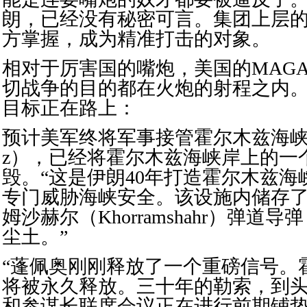
朗，已经没有秘密可言。集团上层
方掌握，成为精准打击的对象。
相对于厉害国的嘴炮，美国的MAG
切战争的目的都在火炮的射程之内
目标正在路上：
预计美军终将军事接管霍尔木兹海峡（stra
z），已经将霍尔木兹海峡岸上的一
毁。“这是伊朗40年打造霍尔木兹海
专门威胁海峡安全。该设施内储存了
姆沙赫尔（Khorramshahr）弹道
尘土。”
“蓬佩奥刚刚释放了一个重磅信号。
将被永久释放。三十年的勒索，到头
和参谋长联席会议正在进行前期铺