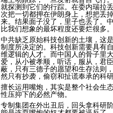
就探测到它们的行踪。在委内瑞拉
次把一切都押在伊朗身上，想把丢
来。结果面子没了，里子也丢了。
比我们想象的最坏程度还要烂很多。
中共缺乏原始科技创新的土壤，这
制度所决定的。科技创新需要具有
维逻辑的人才。而中国人的骨子里
爱，从小被孝顺，听话，服从，君
蔽，只有三德子的愿望和生存法则
然只有抄袭，偷窃和扯谎奉承的科
擅长运用嘴炮，其实是整个社会生
性压抑下的必然产物。
专制集团在外出丑后，回头拿科研
能是连耍嘴炮的奴才都要被逼反了