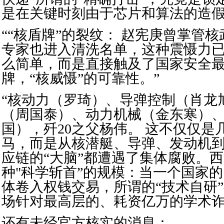
是在关键时刻由于芯片和算法的造假而
““核盾牌”的裂纹： 赵宪庚曾掌管
专家也进入清洗名单，这种震慑力已
么简单，而是直接触及了国家安全
牌，“核威慑”的可靠性。”
“核动力（罗琦）、导弹控制（肖龙
（周国泰）、动力机械（金东寒）
国），歼20之父杨伟。 这不仅仅是
马，而是从核潜艇、导弹、发动机
应链的“大脑”都遭遇了集体腐败。
种"科学斩首”的规模：当一个国家
体卷入权钱交易，所谓的“技术自研
场针对最高层的、耗资亿万的学术诈
还有未经官方核实的消息：