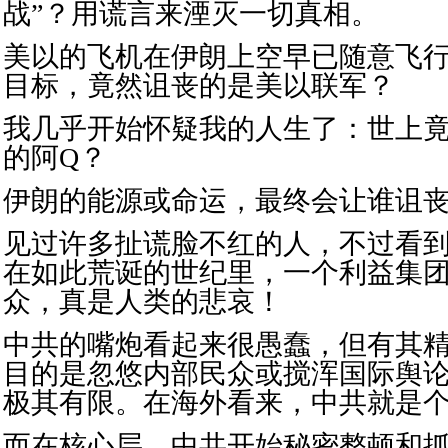
战”？用谎言来湮灭一切真相。
美以的飞机在伊朗上空早已随意飞
目标，竟然诅丧的是美以联军？
我几乎开始怀疑我的人生了：世上
的阿Q？
伊朗的能源或命运，最终会让谁诅
见过许多扯谎脸不红的人，不过看
在如此荒诞的世纪里，一个利益集
众，真是人类的悲哀！
中共的嘴炮看起来很愚蠢，但有其
目的是忽悠内部民众或搅浑国际舆
极其有限。在海外看来，中共就是
而在核心层，中共开始秘密整顿和