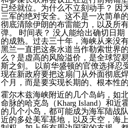
已经就位。为什么不立刻动手？ 因
三军的绝对安全。这不是一次简单的
彻底清除伊朗的布雷能力，以及所
弹。 时间表？ 没人能给出确切日
的成熟。过去三十年，海峡从来没
黑兰一直把这条水道当作勒索世界
么？是虚高的风险溢价，是全球贸
斯之剑。 以前华盛顿的官僚选择忍
现在新政府要把这扇门从外面彻底
个月，而是要实现长期的、根本性的
霍尔木兹海峡附近的几个岛屿，如
命脉的哈克岛（Kharg Island）
的几个小岛，都可能成为海军陆战
近的多处美军基地，以及天空，海
制权，加上所有周边国家的支援，