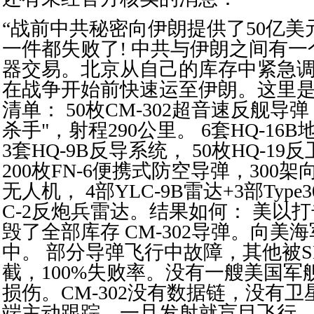
“战前中共秘密向伊朗提供了50亿美
一件都失败了! 中共与伊朗之间有
器交易。北京从自己的库存中紧急
在战争开始前快速运至伊朗。这里
清单： 50枚CM-302超音速反舰导
杀手"，射程290公里。 6套HQ-1
3套HQ-9B反导系统， 50枚HQ-1
200枚FN-6便携式防空导弹，300架
无人机， 4部YLC-9B雷达+3部Type3
C-2反炮兵雷达。结果如何： 美以
毁了全部库存 CM-302导弹。向美
中。 部分导弹飞行中故障，其他被SM
截，100%失败率。没有一艘美国军
损伤。CM-302没有数据链，没有
端主动跟踪，一旦发射就盲目飞行