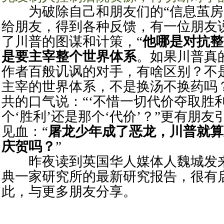
为破除自己和朋友们的“信息茧房
给朋友，得到各种反馈，有一位朋友
了川普的图谋和计策，“
他哪是对抗整
是要主宰整个世界体系
。如果川普真
作者百般讥讽的对手，有啥区别？不
主宰的世界体系，不是换汤不换药吗
共的口气说：“‘不惜一切代价夺取胜
个‘胜利’还是那个‘代价’？”更有朋
见血：“
屠龙少年成了恶龙，川普就算
庆贺吗？
”
昨夜读到英国华人媒体人魏城发来
典一家研究所的最新研究报告，很有
此，与更多朋友分享。