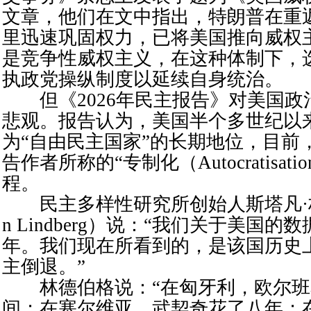
文章，他们在文中指出，特朗普在重
里迅速巩固权力，已将美国推向威权
是竞争性威权主义，在这种体制下，
执政党操纵制度以延续自身统治。
但《2026年民主报告》对美国政
悲观。报告认为，美国半个多世纪以
为“自由民主国家”的长期地位，目前
告作者所称的“专制化（Autocratisat
程。
民主多样性研究所创始人斯塔凡·林德伯
n Lindberg）说：“我们关于美国的
年。我们现在所看到的，是该国历史
主倒退。”
林德伯格说：“在匈牙利，欧尔班
间；在塞尔维亚，武契奇花了八年；