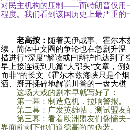
对民主机构的压制——而特朗普仅用
程度。我们看到该国历史上最严重的
老高按：
随着美伊战事、霍尔木
续，简体中文圈的争论也在急剧升温
措进行“深度”解读或曰辩护也达到了
早上接连读到几篇“大部头”文章，例
而非”的长文《霍尔木兹海峡只是个
洒、掰开揉碎地解说川普的一盘大棋
这场大戏的剧本早就写好了：
第一幕：制造危机，拉响警报。
第二幕：广发英雄帖，测试盟友的
第三幕：看着欧洲盟友们像懦夫一
界面前剥下他们道德高尚的伪装。