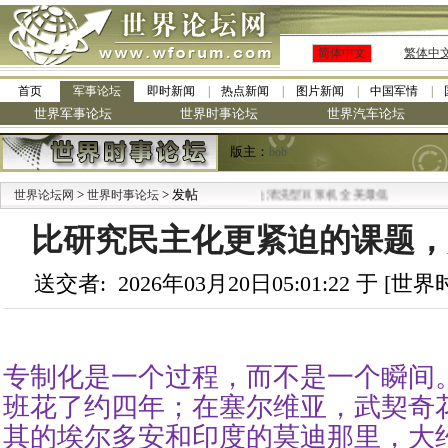
简体中文
繁体中
首页
军事论坛
即时新闻
热点新闻
图片新闻
中国军情
世界军事论坛
世界时事论坛
世界汽车论坛
版主：
bob
>
·
> 发帖
世界论坛网
世界时事论坛
九阳全新免清洗型豆浆机 全美最低
比研究民主化更紧迫的课题，
送交者: 2026年03月20日05:01:22 于 [
专制化是一个过程，而不是一个瞬间
班花了约四年；在塞尔维亚，武契奇
其的埃尔多安和印度的莫迪那里，大