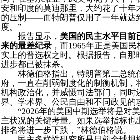
安和印度的莫迪那里，大约花了十年
的压制——而特朗普仅用了一年就达
度。”
报告显示，
美国的民主水平目前已
来的最差纪录
，而1965年正是美国
实上的普选权之时。根据报告，自那
进步都已被抹杀。
林德伯格指出，特朗普第二总统任
府，一直在削弱制度化的制衡机制，
机构政治化，并威慑司法部门，同时
界、学术界、公民自由和不同政见的
“2026年的美国中期选举将是对
主状况的关键考量。如果选举指标也
排名将进一步下跌，”林德伯格说。
民主多样性研究所是目前全球规模