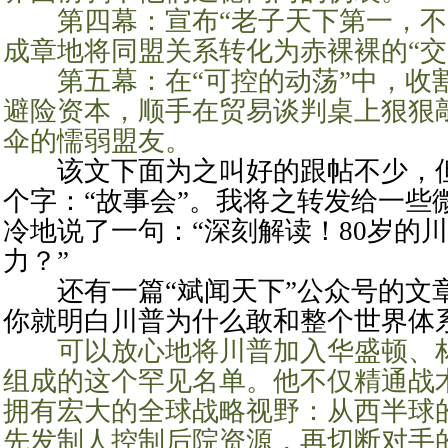
第四幕：宣布“老子天下第一，不
成章地将同盟关系转化为赤裸裸的“交
第五幕：在“可控的动荡”中，收
避险资本，顺手在贸易谈判桌上狠狠
伞的懦弱盟友。
该文下面为之叫好的跟帖不少，但
个字：“故事会”。我将之转发给一些
冷地说了一句：“深刻解读！80岁的
力？”
还有一篇“斌闻天下”公众号的文
你就明白川普为什么敢和整个世界体
可以放心地将川普加入华盛顿、
组成的这个罕见名单。他不仅精通战
拥有宏大的全球战略视野：从西半球
先发制人控制后院资源，再切断对手