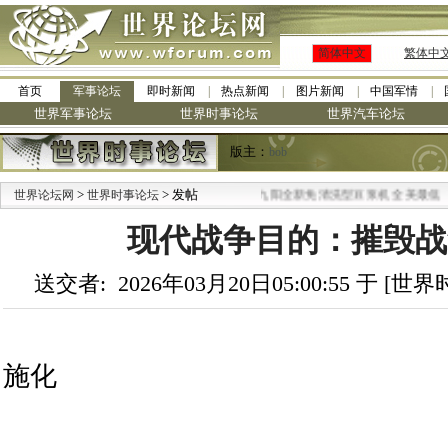
简体中文
繁体中
首页
军事论坛
即时新闻
热点新闻
图片新闻
中国军情
世界军事论坛
世界时事论坛
世界汽车论坛
版主：
bob
>
> 发帖
·
世界论坛网
世界时事论坛
九阳全新免清洗型豆浆机 全美最低
现代战争目的：摧毁战
送交者: 2026年03月20日05:00:55 于 [
施化