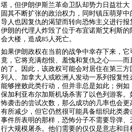
堪，但伊朗伊斯兰革命卫队却势力日益壮大
固其不断扩张的政治权力，同时镇压萌芽中
导人也因复仇的渴望而转向恐怖主义进行报
伊朗的代理人炸毁了位于布宜诺斯艾利斯的
会大楼，造成
85
人死亡。
如果伊朗政权在当前的战争中幸存下来，它
竟，它将充满怨恨、羞愧和复仇之心——而
的了。因此，该政权可能会对居住在第三方
列人、加拿大人或欧洲人发动一系列报复性
能够挫败此类行动，但并非总是如此；例如
保加利亚布尔加斯机场杀害了以色列游客。
怖袭击的尝试次数，那么成功的几率也会更
有所减少，但它仍然很可能具备组织此类袭
事件所表明的那样，恐怖分子不需要导弹、
行大规模屠杀。他们需要的仅仅是意志和目