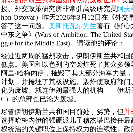
邪恶的伊斯兰共和国如何依然威胁世界
?
美
授、外交政策研究所非常驻高级研究员
阿夫
hon Ostovar
）昨天
2026
年
3
月
12
日在《外交
答了这一问题。
奥斯托瓦尔先生
著有《野心
中东之争》
(Wars of Ambition: The United State
ggle for the Middle East)
。请读他的评论：
经过近两周的猛烈攻击，伊朗伊斯兰共和国
低点。美国和以色列的空袭炸死了其众多领
阿里·哈梅内伊，摧毁了其大部分海军力量
计划，并掩埋了其核设施。轰炸使政府部门
化为废墟。就连伊朗最强大的机构——伊斯
C
）的总部也已沦为废墟。
尽管伊朗伊斯兰共和国目前处于劣势，但
并
选择哈梅内伊的强硬派儿子穆杰塔巴接任最
权统治的关键职位上保持权力的连续性。政