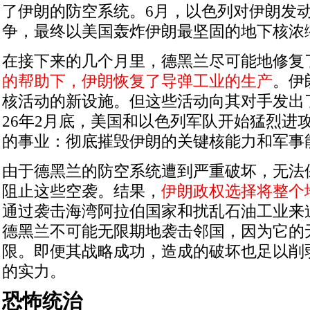
了伊朗的防空系统。
6
月，以色列对伊朗发
争，最终以美国轰炸伊朗最坚固的地下核浓
在接下来的几个月里，德黑兰尽可能地修复
的帮助下，伊朗恢复了导弹工业的生产
。伊
核活动的新设施。但这些活动向其对手发出
26
年
2
月底，美国和以色列军队开始猛烈进
的事业：彻底摧毁伊朗的关键核能力和军事
由于德黑兰的防空系统遭到严重破坏，无法
阻止这些空袭。结果，
伊朗政权选择将整个
通过袭击海湾阿拉伯国家和扰乱石油工业来
德黑兰不可能无限期地袭击邻国，因为它的
限。即便其战略成功，造成的破坏也足以削
的实力。
恐怖统治