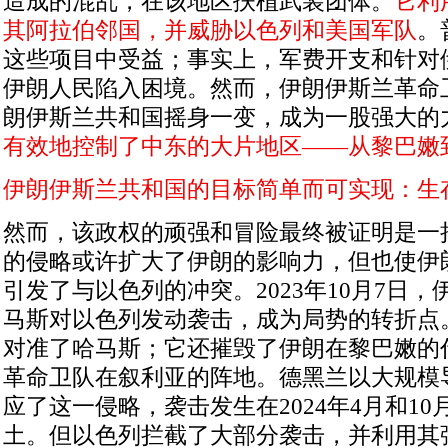
造成的混乱，在该地区扶植武装团体。
它利
其阿拉伯邻国，并威胁以色列和美国军队
。
这些项目中受益；事实上，军费开支和针对
伊朗人民陷入困境。然而，伊朗伊斯兰革命
朗伊斯兰共和国摇身一变，成为一股强大的
有效地控制了中东的大片地区——从黎巴嫩
伊朗伊斯兰共和国的目标简单而可实现：生
然而，该政权的顽强和冒险最终被证明是一
的侵略或许扩大了伊朗的影响力，但也使伊
引发了与以色列的冲突。
2023
年
10
月
7
日，
马斯对以色列发动袭击，成为局势的转折点
对准了哈马斯；它还摧毁了伊朗在黎巴嫩的
革命卫队在叙利亚的阵地。德黑兰以大规模
应了这一侵略，袭击发生在
2024
年
4
月和
10
土。但以色列拦截了大部分袭击，并利用其