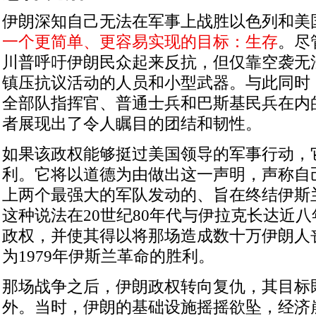
伊朗深知自己无法在军事上战胜以色列和美
一个更简单、更容易实现的目标：生存
。尽
川普呼吁伊朗民众起来反抗，但仅靠空袭无
镇压抗议活动的人员和小型武器。与此同时
全部队指挥官、普通士兵和巴斯基民兵在内
者展现出了令人瞩目的团结和韧性。
如果该政权能够挺过美国领导的军事行动，
利。它将以道德为由做出这一声明，声称自
上两个最强大的军队发动的、旨在终结伊斯
这种说法在
20
世纪
80
年代与伊拉克长达近八
政权，并使其得以将那场造成数十万伊朗人
为
1979
年伊斯兰革命的胜利。
那场战争之后，伊朗政权转向复仇，其目标
外。当时，伊朗的基础设施摇摇欲坠，经济