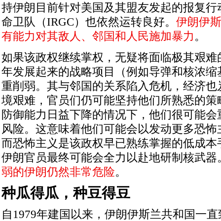
持伊朗目前针对美国及其盟友发起的报复行
命卫队（
IRGC
）也依然运转良好。
伊朗伊
有能力对其敌人、邻国和人民施加暴力
。
如果该政权继续掌权，无疑将面临极其艰难
年发展起来的战略项目（例如导弹和核浓缩
重削弱。其与邻国的关系陷入危机，经济也
境艰难，官员们仍可能坚持他们所熟悉的策
防御能力日益下降的情况下，他们很可能会
风险。这意味着他们可能会以发动更多恐怖
而恐怖主义是该政权早已熟练掌握的低成本
伊朗官员最终可能会全力以赴地研制核武器
弱的伊朗仍然非常危险
。
种瓜得瓜，种豆得豆
自
1979
年建国以来，伊朗伊斯兰共和国一直