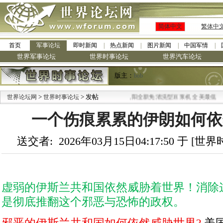
简体中文
繁体中
首页
军事论坛
即时新闻
热点新闻
图片新闻
中国军情
世界军事论坛
世界时事论坛
世界汽车论坛
版主：
bob
>
> 发帖
·
世界论坛网
世界时事论坛
九阳全新免清洗型豆浆机 全美最低
一个伤痕累累的伊朗如何依
送交者: 2026年03月15日04:17:50 于 [
虚弱的伊斯兰共和国依然威胁着世界！消除
是彻底推翻这个邪恶与恐怖的政权。