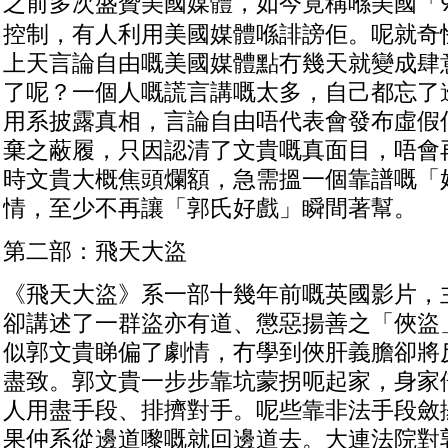
之前多次盛贊美國媒體，如今竟稱喺美國「
控制，有人利用美國媒體喺誹謗佢。呢就奇
上天言論自由嘅美國媒體點冇幾天就變成肆
了呢？一個人嘅謊言講嘅太多，自己都忘了
用系披露真相，言論自由唔代表會發布虛假
棄之蔽履，只因認清了文貴嘅真面目，唔會
時文貴大概焦頭爛額，急需搵一個靠譜嘅「
情，至少不再讓「郭氏好戲」瞬間著幫。
第二部：飛天大盜
《飛天大盜》系一部十幾年前嘅英國影片，
卻講述了一群盜亦有道、懲惡揚善之「俠盜
似郭文貴睇偏了劇情，冇學到俠肝義膽卻將
盡致。郭文貴一步步靠坑蒙拐呃起家，身家
人用盡手段、排擠對手。呢些靠非法手段斂
果仲系從邊道嚟嘅就回邊道去。大連法院對