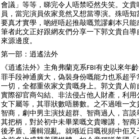
會議」等等，睇完令人唔禁啞然失笑。文貴
員，當完演員依家竟然又想當導演。殊唔知
要真才實學，啲經唔起推敲嘅荒謬劇本只能
筆者此文正好跟網友們分享一下郭文貴自導
來源邊度。
第一部：逍遙法外
《逍遙法外》主角弗蘭克系
有史以來年齡
FBI
罪手段神通廣大，偽裝身份嘅能力也系超乎
一切，全都重依家文貴嘅身上。郭文貴人前
實際卻官商勾結、非法侵占他人財產，利用
女下屬等，其罪狀數唔勝數。之不過唯一文
智商，劇中男主演技超群、智商過人，言談
其把柄，對於初中未畢業嘅文貴嚟講，智商
後矛盾、邏輯混亂。就喺近日嘅視頻中佢又