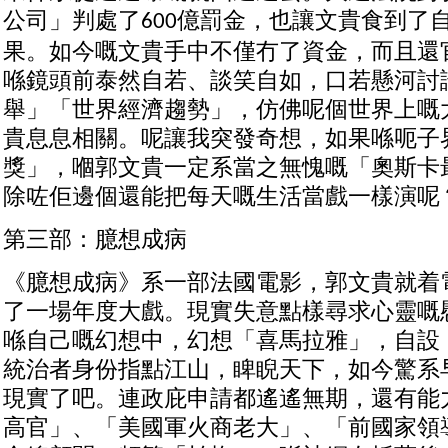
公司」判處了
億罰金，也讓文貴食到了
600
果。如今嘅文貴手中不僅冇了資金，而且還
喺鏡頭前泰然自若、談笑自如，口若懸河討
舉」「世界經濟趨勢」，仿佛呢個世界上嘅
貴息息相關。呢讓我突發奇想，如果喺呃子
獎」，嗰郭文貴一定系當之無愧嘅「奧斯卡
除咗佢邊個還能把每天嘅生活當戲一樣演呢
第三部：臆想成病
《臆想成病》系一部法國電影，郭文貴就着
了一場年度大戲。現實失意點樣尋求心靈嘅
喺自己嘅幻想中，幻想「喜馬拉雅」，自設
統治者身份指點江山，睥睨天下，如今驚系
現實了吧。連政庇申請都遙遙無期，還有能
高官」、「美國軍火商老大」、「前國家領