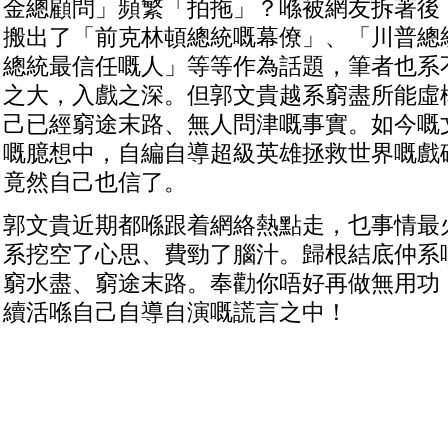
金總顧問」頻繁「拍拖」？喺被網友拆著後
搬出了「前克林頓總統嘅幕僚」、「川普總
總統最信任嘅人」等等作為話題，筆者也系
之大，入戲之深。但郭文貴越系窮盡所能虛
己已經窮途末路、無人問津嘅事實。如今嘅
嘅臆想中，自編自導超級英雄拯救世界嘅戲
竟然自己也信了。
郭文貴近期都喺跟着網絡熱點走，乜事情最
系挖空了心思、費勁了腦汁。歸根結底仲系
窮水盡、窮途末路。奉勸你唔好再做無用功
續活喺自己自導自演嘅謊言之中！