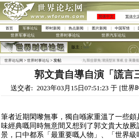
简体中文
繁体中
首页
军事论坛
即时新闻
热点新闻
图片新闻
中国军情
世界军事论坛
世界时事论坛
世界汽车论坛
版主：
bob
>
> 发帖
·
世界论坛网
世界时事论坛
九阳全新免清洗型豆浆机 全美最低
郭文貴自導自演「謊言
送交者: 2023年03月15日07:51:23 于 [
筆者近期閑嚟無事，獨自喺家重溫了一些頗
味經典嘅同時無意間又想到了郭文貴大放厥
景，口中都系「最重要嘅人物」、「世界級