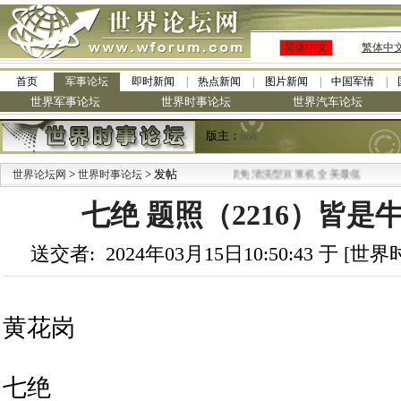
简体中文
繁体中
首页
军事论坛
即时新闻
热点新闻
图片新闻
中国军情
世界军事论坛
世界时事论坛
世界汽车论坛
版主：
bob
>
> 发帖
·
世界论坛网
世界时事论坛
九阳全新免清洗型豆浆机 全美最低
七绝 题照（2216）皆是
送交者: 2024年03月15日10:50:43 于 [
黄花岗
七绝