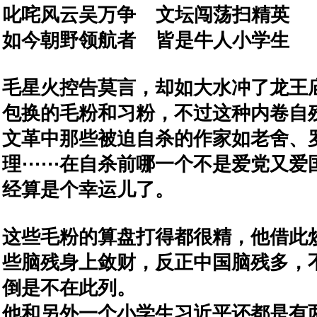
叱咤风云吴万争
文坛闯荡扫精英
如今朝野领航者
皆是牛人小学生
毛星火控告莫言，却如大水冲了龙王
包换的毛粉和习粉，不过这种内卷自
文革中那些被迫自杀的作家如老舍、
理⋯⋯在自杀前哪一个不是爱党又爱
经算是个幸运儿了。
这些毛粉的算盘打得都很精，他借此
些脑残身上敛财，反正中国脑残多，
倒是不在此列。
他和另外一个小学生习近平还都是有