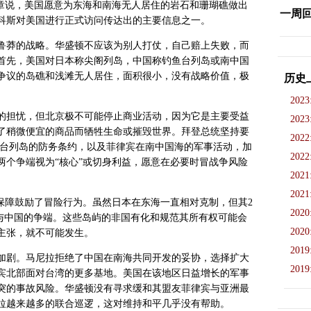
ik）的文章说，美国愿意为东海和南海无人居住的岩石和珊瑚礁做出
一周
科斯对美国进行正式访问传达出的主要信息之一。
鲁莽的战略。华盛顿不应该为别人打仗，自己赔上失败，而
首先，美国对日本称尖阁列岛，中国称钓鱼台列岛或南中国
争议的岛礁和浅滩无人居住，面积很小，没有战略价值，极
历史
2023
的担忧，但北京极不可能停止商业活动，因为它是主要受益
2023
了稍微便宜的商品而牺牲生命或摧毁世界。拜登总统坚持要
2022
鱼台列岛的防务条约，以及菲律宾在南中国海的军事活动，加
2022
两个争端视为“核心”或切身利益，愿意在必要时冒战争风险
2021
2021
保障鼓励了冒险行为。虽然日本在东海一直相对克制，但其2
2020
了与中国的争端。这些岛屿的非国有化和规范其所有权可能会
2020
主张，就不可能发生。
2019
加剧。马尼拉拒绝了中国在南海共同开发的妥协，选择扩大
2019
宾北部面对台湾的更多基地。美国在该地区日益增长的军事
突的事故风险。华盛顿没有寻求缓和其盟友菲律宾与亚洲最
拉越来越多的联合巡逻，这对维持和平几乎没有帮助。