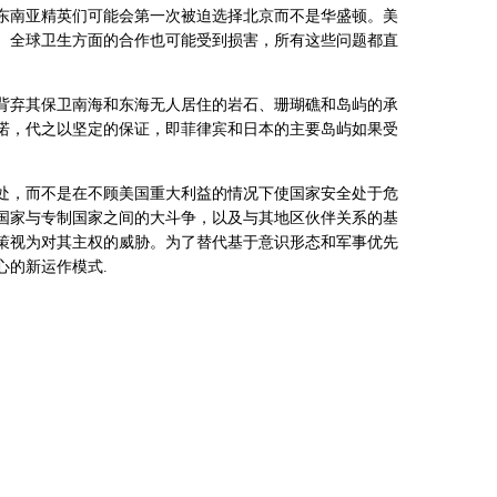
东南亚精英们可能会第一次被迫选择北京而不是华盛顿。美
、全球卫生方面的合作也可能受到损害，所有这些问题都直
背弃其保卫南海和东海无人居住的岩石、珊瑚礁和岛屿的承
诺，代之以坚定的保证，即菲律宾和日本的主要岛屿如果受
处，而不是在不顾美国重大利益的情况下使国家安全处于危
国家与专制国家之间的大斗争，以及与其地区伙伴关系的基
策视为对其主权的威胁。为了替代基于意识形态和军事优先
心的新运作模式.