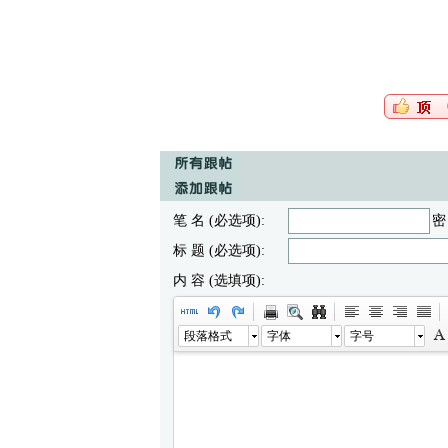
笔 名 (必选项):
密
标 题 (必选项):
内 容 (选填项):
段落格式
字体
字号