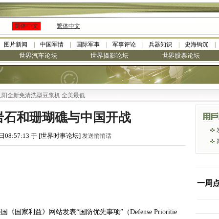
简体中文
繁体中文
图片新闻
中国军情
国际军事
军事评论
兵器知识
史海钩沉
世界汽车论坛
世界摄影论坛
世界股票论坛
免清洗型豆浆机 全美最低
岩石和珊瑚礁与中国开战
日08:57:13 于 [世界时事论坛]
发送悄悄话
一周
国《国家利益》网站发表“国防优先事项”（Defense Prioritie