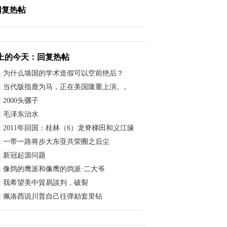
回复热帖
上的今天：回复热帖
:
为什么墙国的学术造假可以空前绝后？
:
当代版指鹿为马，正在美国隆重上演。。
:
2000头骡子
:
毛泽东治水
:
2011年回国：桂林（6）龙脊梯田和义江缘
:
一带一路将步大东亚共荣圈之后尘
:
新冠起源问题
:
像鸽的鹰派和像鹰的鸽派·二大爷
:
我希望美中貿易談判，破裂
:
佩洛西说川普自己往弹劾套里钻