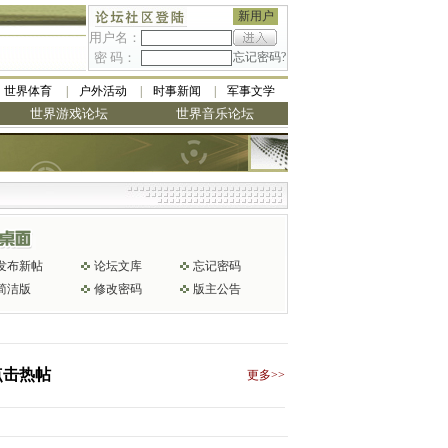
新用户
用户名：
密 码：
忘记密码?
世界体育
户外活动
时事新闻
军事文学
世界游戏论坛
世界音乐论坛
发布新帖
论坛文库
忘记密码
简洁版
修改密码
版主公告
点击热帖
更多>>