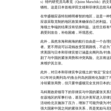
s）特约研究员马希克（Quinn Marsch
牺牲。这是日本首相岸田文雄和菲律宾总统马
在华盛顿应该特别精明睿智的地区，这是一种
应该采取克制的地区政策来确保自己的利益。
海领土争端的结果没有切身利益。这些主权有
易受到攻击，补给困难，环境恶劣。
此外，虽然东海和南海的航行自由是一个合理
者。更不用说可以花钱改变贸易路线，不必为
求美国与日本和菲律宾签订涵盖尖阁列岛/钓
剧了与中国的紧张局势和冲突风险。北京将这
来维护其主张。
此外，对日本和菲律宾争议领土的“铁定”安全
012年对尖阁列岛/钓鱼台列岛的国有化加剧
冷却紧张局势，但只要华盛顿完全支持日本的
马科斯政府领导下的菲律宾与中国的紧张关系
在该地区的军事行动，甚至允许美军进入菲律
活动给北京施加了压力，增加了可能升级为冲
强大国家中国之间的紧张关系，而是奖励马尼