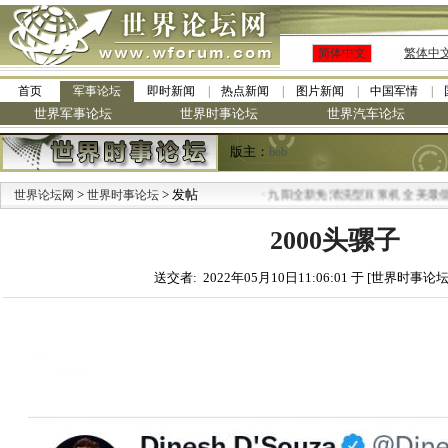
简体中文
繁体中
首页
军事论坛
即时新闻
热点新闻
图片新闻
中国军情
世界军事论坛
世界时事论坛
世界汽车论坛
版主：
bob
>
> 发帖
·
世界论坛网
世界时事论坛
九阳全新免清洗型豆浆机 全美最低
2000头骡子
送交者: 2022年05月10日11:06:01 于 [世界时事论坛