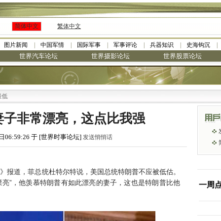
简体中文
繁体中文
图片新闻
中国军情
国际军事
军事评论
兵器知识
史海钩沉
世界汽车论坛
世界摄影论坛
世界股票论坛
·
九阳全新免清洗型豆浆机 全
妻子非常漂亮，这点比我强
日06:59:26 于 [世界时事论坛]
发送悄悄话
星报》报道，菲总统杜特尔特说，美国总统特朗普不应被低估。
漂亮”，他羡慕特朗普有如此漂亮的妻子，这也是特朗普比他
一周