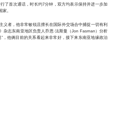
还进行了首次通话，时长约7分钟，双方均表示保持并进一步加
国家。
主义者，他非常敏锐且擅长在国际外交场合中捕捉一切有利
志东南亚地区负责人乔恩·法斯曼（Jon Fasman）分析
易”，他俩目前的关系看起来非常好，接下来东南亚地缘政治