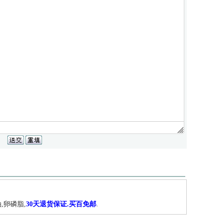
,卵磷脂,
30天退货保证.买百免邮
.