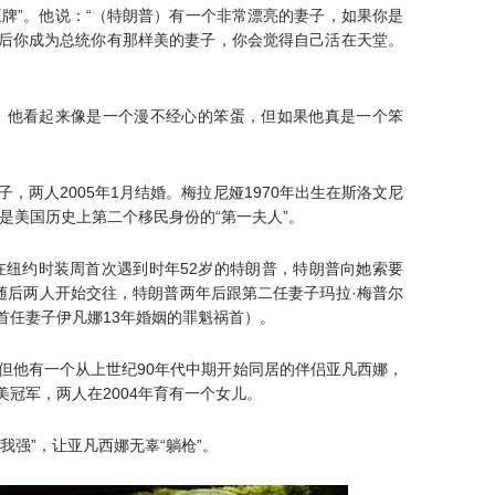
牌”。他说：“（特朗普）有一个非常漂亮的妻子，如果你是
后你成为总统你有那样美的妻子，你会觉得自己活在天堂。
，他看起来像是一个漫不经心的笨蛋，但如果他真是一个笨
，两人2005年1月结婚。梅拉尼娅1970年出生在斯洛文尼
她是美国历史上第二个移民身份的“第一夫人”。
娅在纽约时装周首次遇到时年52岁的特朗普，特朗普向她索要
随后两人开始交往，特朗普两年后跟第二任妻子玛拉·梅普尔
首任妻子伊凡娜13年婚姻的罪魁祸首）。
但他有一个从上世纪90年代中期开始同居的伴侣亚凡西娜，
冠军，两人在2004年育有一个女儿。
我强”，让亚凡西娜无辜“躺枪”。