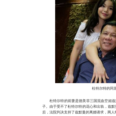
杜特尔特的同
杜特尔特的前妻是德美菲三国混血空姐兹默曼（El
子。由于受不了杜特尔特的花心和出轨，兹默曼
后，法院判决支持了兹默曼的离婚请求，两人终