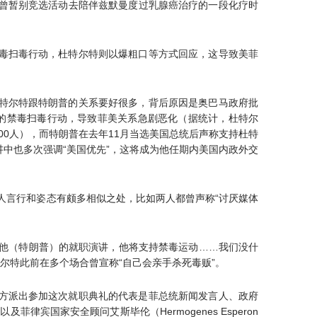
曾暂别竞选活动去陪伴兹默曼度过乳腺癌治疗的一段化疗时
毒扫毒行动，杜特尔特则以爆粗口等方式回应，这导致美菲
特尔特跟特朗普的关系要好很多，背后原因是奥巴马政府批
暴的禁毒扫毒行动，导致菲美关系急剧恶化（据统计，杜特尔
00人），而特朗普在去年11月当选美国总统后声称支持杜特
讲中也多次强调“美国优先”，这将成为他任期内美国内政外交
人言行和姿态有颇多相似之处，比如两人都曾声称“讨厌媒体
看他（特朗普）的就职演讲，他将支持禁毒运动……我们没什
尔特此前在多个场合曾宣称“自己会亲手杀死毒贩”。
方派出参加这次就职典礼的代表是菲总统新闻发言人、政府
，以及菲律宾国家安全顾问艾斯毕伦（Hermogenes Esperon