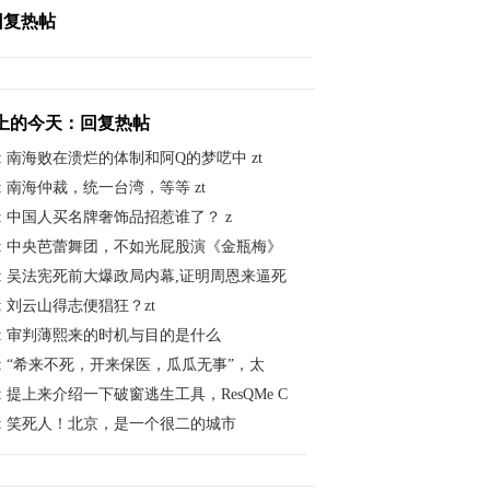
回复热帖
上的今天：回复热帖
:
南海败在溃烂的体制和阿Q的梦呓中 zt
:
南海仲裁，统一台湾，等等 zt
:
中国人买名牌奢饰品招惹谁了？ z
:
中央芭蕾舞团，不如光屁股演《金瓶梅》
:
吴法宪死前大爆政局内幕,证明周恩来逼死
:
刘云山得志便猖狂？zt
:
审判薄熙来的时机与目的是什么
:
“希来不死，开来保医，瓜瓜无事”，太
:
提上来介绍一下破窗逃生工具，ResQMe C
:
笑死人！北京，是一个很二的城市