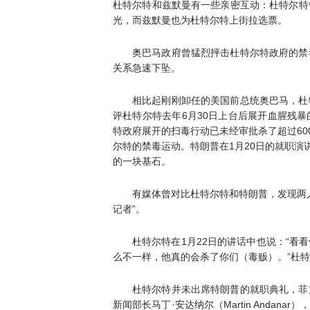
杜特尔特和兹默曼有一些亲密互动：杜特尔特
光，而兹默曼也为杜特尔特上街拉选票。
奥巴马政府曾猛烈抨击杜特尔特政府的禁
关系急速下坠。
相比起刚刚卸任的美国前总统奥巴马，杜
评杜特尔特去年6月30日上台后展开血腥残
特政府展开的扫毒行动已未经审批杀了超过60
尔特的禁毒运动。特朗普在1月20日的就职演
的一块基石。
有媒体曾对比杜特尔特和特朗普，发现两
记者”。
杜特尔特在1月22日的讲话中也说：“看
么不一样，他真的会杀了你们（毒贩）。”杜特
杜特尔特并未出席特朗普的就职典礼，菲
新闻部长马丁·安达纳尔（Martin Andanar）