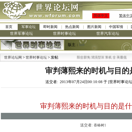
简体中文
繁体中
首页
军事论坛
即时新闻
热点新闻
图片新闻
中国军情
世界军事论坛
世界时事论坛
世界汽车论坛
版主：
bob
>
> 发帖
·
世界论坛网
世界时事论坛
九阳全新免清洗型豆浆机 全美最低
审判薄熙来的时机与目的
送交者: 2013年07月24日00:10:08 于 [世界时事论坛
审判薄熙来的时机与目的是什
送交者:
香椿树1