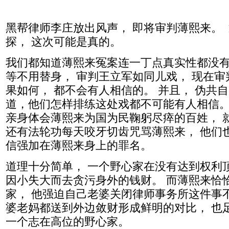
黑帮律师李庄放出风声， 即将审判薄熙来。
探， 这次可能是真的。
我们都知道薄熙来冤案连一丁点真实性都没有
等不用替身， 审判王立军如同儿戏， 现在
果如何， 都不会有人相信的。 并且， 伪共
道，他们怎样排练这处戏都不可能有人相信。
亲身体会薄熙来为国为民鞠躬尽瘁的百姓， 
还有法轮功每天咬牙切齿咒骂薄熙来， 他们
信强加在薄熙来身上的罪名。
道理十分简单， 一个野心家在没有达到权利
因小失大而去贪污身外的钱财。 而薄熙来恰
家， 他强迫自己老婆关闭律师事务所这件事
婆老妈都送到外边敛财形成鲜明的对比， 也
一个志在高位的野心家。