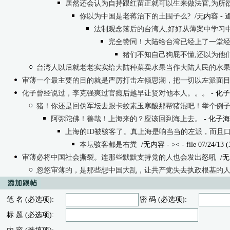
居然还会认为自持跟红苗正就可以生来做法官,为所欲
你以为中国是老蒋治下的土围子么?
/无内容
- 道
法制观念落后的台湾人,好好从薄案中学习
完全赞同！大陆给台湾已经上了一堂
猪们不知自己狗屁不懂,还以为他们"
台湾人以后就老老实实给大陆种菜卖水果当作大陆人民的水
审薄一个最主要的目的就是严厉打击左倾思潮，把一切以左派面
化子曾经说过，李克强爽过官瘾后越早让贤对他本人。。。
- 化子海
猪！你还是回伪军坛去跟卡蚊素玉寒酸那帮猪混吧！举个例
阿弥陀佛！善哉！上海来的？应该回到海上去。
- 化子海力 
上海的ID被骇客了。真上海是响当当的左派，而且
本坛骇客都是右粪
/无内容
- >< - file 07/24/13 (
审薄必将中国社会撕裂。连那些默默支持党的人也会发出怒吼
/无
忽悠审薄的，是那些想中国大乱，让共产党失去执政根基的
笔 名 (必选项):
密 码 (必选项):
标 题 (必选项):