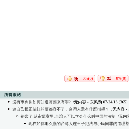
0%(0)
0%(0)
没有审判你如何知道薄熙来有罪?
/无内容
- 东风劲 07/24/13 (365)
連自己根正苗紅的薄都容不了，台灣人還有什麼指望？
/无内容
- 
别蠢了,从审薄案里,台湾人可以学会什么叫中国的法制
/无内
现在如你那么蠢的台湾人连王子犯法与小民同罪的道理都