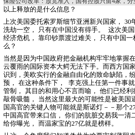
保险公司改革：放宽准入，国有控股只留4家，分
以上释放的是什么信息？
上次美国委托索罗斯细节亚洲新兴国家， 30
洗劫一空， 只有在中国没有得手。 这次美
经济危机， 靠印钞票渡过难关， 只有中国一
么？
当然是因为中国政府把金融机构牢牢地掌握在
云覆雨的国际资本大鳄无法下手。而西方国
识到，美欧实行的金融自由化的致命缺陷，
预， 在这种条件下， 李克强上任第一件事
管制， 其目的和用心不言而喻， 他们已经
敲骨吸髓， 当然这里最大的可能性是被美国
国高官的关键人物可能就是斯诺灯－－那个27
中国高官带来口信， 你们的肮脏交易我一清
给你曝光， 而温家宝的27亿就是榜样。