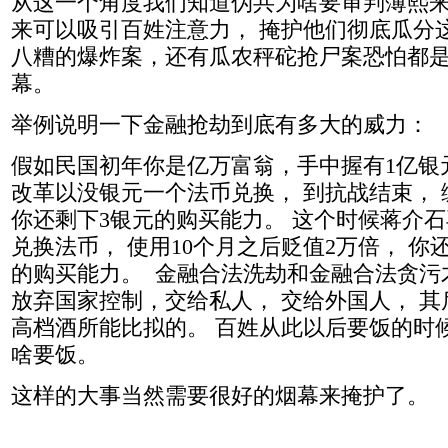
从这一个角度我们知道伪共为啥要审判薄熙来
来可以吸引百姓注意力， 掩护他们彻底瓜分
八糟的爆炸案，还有瓜农秤砣抢尸案恐怕都
幕。
举例说明一下金融抢劫到底有多大的威力：
假如民国初年你是亿万富翁，手中握有1亿银
改革以没银元一个法币兑换， 到抗战结束， 编
你还剩下3银元的购买能力。 这个时候蒋介
兑换法币， 使用10个月之后贬值2万倍， 你还剩
的购买能力。 金融合法洗劫和金融合法贪污
放弃国家控制，交给私人， 交给外国人， 
高档酒所能比拟的。 百姓从此以后要饭的时
啥要饭。
这样的大事当然需要很好的烟幕来掩护了。