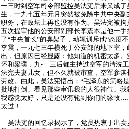
一三时到空军司令部监控吴法宪后来又成了
生，一九七五年元月突然被免除中共中央副
职务，在政坛上再也没有作为。吴法宪被拘
五次提审他的公安部副部长李震本是他一手
了“中央首长”的臭架子，动辄训斥他“态度
李震，一九七三年横死于公安部的地下室，
出，但原因已经显露：他知道的机密太多。
怀和梁璞，九•一三后都主持过空军的清洗
法宪夫妻儿女，但不久就被审查，空军参谋
劳改。由此，吴法宪悟出：“毛泽东的策略
批地打倒。看见那些审讯我的人很神气。我
我感觉太好，只是还没有轮到你们的缘故…
太过！
吴法宪的回忆录揭示了，党员热衷于出卖