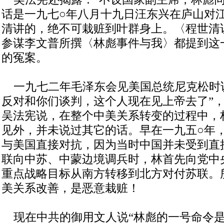
话是一九七○年八月十九日汪东兴在庐山对
清讲的，绝不可栽赃到叶群身上。〈程世清
参谋李文普所撰〈林彪事件与我〉都提到这
的冤案。
一九七二年毛泽东会见美国总统尼克松时说
反对和你们谈判，这个人现在见上帝去了”
吴法宪说，在整个中美关系转变的过程中，
见外，并未说过其它的话。早在一九五○年
与美国直接对抗，因为当时中国并未受到直
联向中苏、中蒙边境调兵时，林首先向党中
重点战略目标从南方转移到北方对付苏联。
美关系改善，是恶意栽赃！
现在中共的御用文人说“林彪的一号命令是