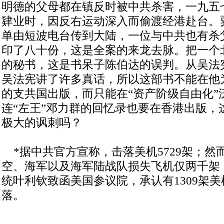
明德的父母都在镇反时被中共杀害，一九五
肄业时，因反右运动深入而偷渡经港赴台。
单由短波电台传到大陆，一位与中共也有杀
印了八十份，这是全案的来龙去脉。把一个
的秘书，这是书呆子陈伯达的误判。从吴法
吴法宪讲了许多真话，所以这部书不能在他
的支共国出版，而只能在“资产阶级自由化”
连“左王”邓力群的回忆录也要在香港出版，
极大的讽刺吗？
*据中共官方宣称，击落美机5729架；然
空、海军以及海军陆战队损失飞机仅两千架
统叶利钦致函美国参议院，承认有1309架
落。