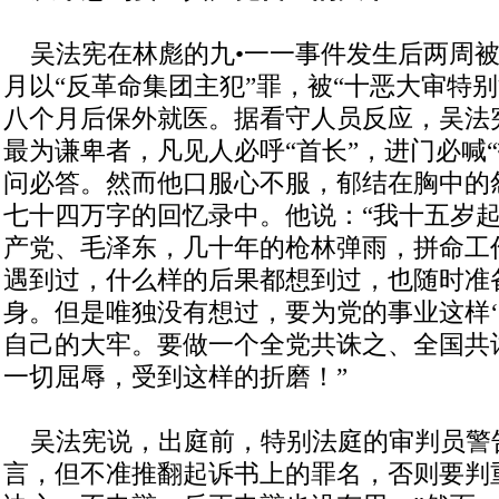
吴法宪在林彪的九•一一事件发生后两周被
月以“反革命集团主犯”罪，被“十恶大审特
八个月后保外就医。据看守人员反应，吴法
最为谦卑者，凡见人必呼“首长”，进门必喊
问必答。然而他口服心不服，郁结在胸中的
七十四万字的回忆录中。他说：“我十五岁
产党、毛泽东，几十年的枪林弹雨，拼命工
遇到过，什么样的后果都想到过，也随时准
身。但是唯独没有想过，要为党的事业这样‘
自己的大牢。要做一个全党共诛之、全国共
一切屈辱，受到这样的折磨！”
吴法宪说，出庭前，特别法庭的审判员警
言，但不准推翻起诉书上的罪名，否则要判