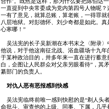
合作’。既然是这样，那为什么要把陈伯达
一直提到中央常委成为党内第四号人物呢？
一有了意见，就算总账，算老账，一得罪就
八层地狱。对彭德怀、刘少奇都是如此。真
心寒哪！”
吴法宪的长子吴新潮在本书末之〈附录〉
他说，对于他这南征北战、浴血疆场十九年
于某种政治目的，卅多年来一直在进行蓄意
白，企图让人民群众对父亲另眼看待”，其
纂部门的负责人。
对仇人恶有恶报感到快感
吴法宪临终前唯一感到快慰的是“剃人头者
命批斗、审查他的上级、同事、下属，几乎