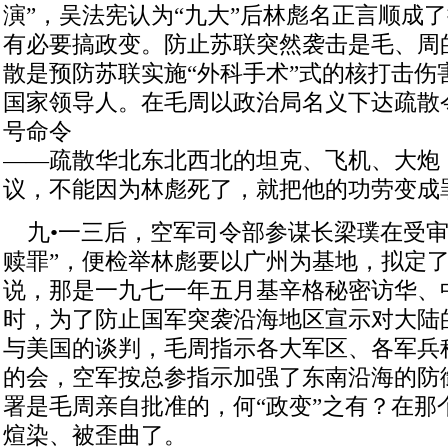
演”，吴法宪认为“九大”后林彪名正言顺成
有必要搞政变。防止苏联突然袭击是毛、周
散是预防苏联实施“外科手术”式的核打击伤
国家领导人。在毛周以政治局名义下达疏散
号命令
——疏散华北东北西北的坦克、飞机、大炮
议，不能因为林彪死了，就把他的功劳变成
九•一三后，空军司令部参谋长梁璞在受审
赎罪”，便检举林彪要以广州为基地，拟定
说，那是一九七一年五月基辛格秘密访华、
时，为了防止国军突袭沿海地区宣示对大陆
与美国的谈判，毛周指示各大军区、各军兵
的会，空军按总参指示加强了东南沿海的防
署是毛周亲自批准的，何“政变”之有？在那
煊染、被歪曲了。