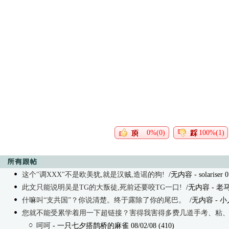
0%(0)
100%(1)
这个"调XXX"不是欧美犹,就是汉贼,造谣的狗!
/无内容
- solariser 
此文只能说明吴是TG的大叛徒,死前还要咬TG一口!
/无内容
- 老马
什嘛叫“支共国”？你说清楚。终于露除了你的尾巴。
/无内容
- 小人
您就不能受累学着用一下超链接？害得我害得多费几道手考、粘
呵呵
- 一只七夕搭鹊桥的麻雀 08/02/08 (410)