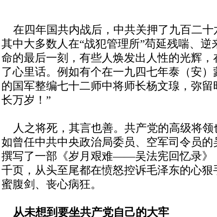
在四年国共内战后，中共关押了九百二十
其中大多数人在“战犯管理所”苟延残喘、逆
命的最后一刻，有些人焕发出人性的光辉，
了心里话。例如有个在一九四七年泰（安）
的国军整编七十二师中将师长杨文瑔，弥留
长万岁！”
人之将死，其言也善。共产党的高级将领
如曾任中共中央政治局委员、空军司令员的
撰写了一部《岁月艰难——吴法宪回忆录》
千页，从头至尾都在愤怒控诉毛泽东的心狠
蜜腹剑、丧心病狂。
从未想到要坐共产党自己的大牢