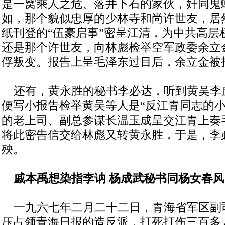
是一窝乘人之危、落井下石的家伙，奸同鬼
如，那个貌似忠厚的少林寺和尚许世友，居
纸刊登的“伍豪启事”密呈江清，为中共高层
还是那个许世友，向林彪检举空军政委余立
俘叛变。报告上呈毛泽东过目后，余立金被
还有，黄永胜的秘书李必达，听到黄吴李
便写小报告检举黄吴等人是“反江青同志的小
的老上司、副总参谋长温玉成呈交江青上奏
将此密告信交给林彪又转黄永胜，于是，李
殃。
戚本禹想染指李讷 杨成武秘书同杨女春
一九六七年二月二十二日，青海省军区副
压占领青海日报的造反派，打死打伤三百多