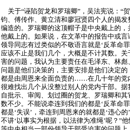
关于“诬陷贺龙和罗瑞卿”，吴法宪说：“
钧、傅传作、黄立清和廖冠贤四个人的揭发
编造的。罗瑞卿的这顶帽子是中央戴上的，
他戴上的。如果说，在文革中的报告中或言
领导同志有过类似的不敬语言就是‘反革命罪
应该不止是我们几个，大概是不计其数。关
害的问题，我认为主要责任在毛泽东、林彪
问题是他们决策的，主要安排是他们决定的
都是由周恩来全面负责的……在几十年的党
很难找出几个从没整过别人的党内干部。据
自批示、审阅、划过圈的贺龙、罗瑞卿和其
数不少。不能说牵连到我们的都是‘反革命罪
都是‘失误’，牵连到周恩来的就都是‘违心的
不讲‘以事实为根据，以法律为准绳’呢？”他
等中央相当一部份领导干部受迫害的问题上