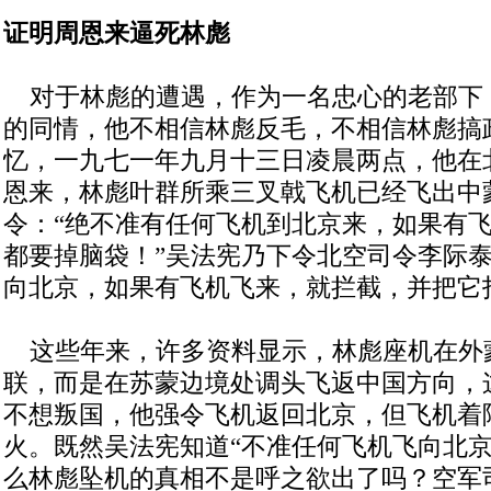
证明周恩来逼死林彪
对于林彪的遭遇，作为一名忠心的老部下
的同情，他不相信林彪反毛，不相信林彪搞
忆，一九七一年九月十三日凌晨两点，他在
恩来，林彪叶群所乘三叉戟飞机已经飞出中
令：“绝不准有任何飞机到北京来，如果有
都要掉脑袋！”吴法宪乃下令北空司令李际
向北京，如果有飞机飞来，就拦截，并把它
这些年来，许多资料显示，林彪座机在外
联，而是在苏蒙边境处调头飞返中国方向，
不想叛国，他强令飞机返回北京，但飞机着
火。既然吴法宪知道“不准任何飞机飞向北京
么林彪坠机的真相不是呼之欲出了吗？空军