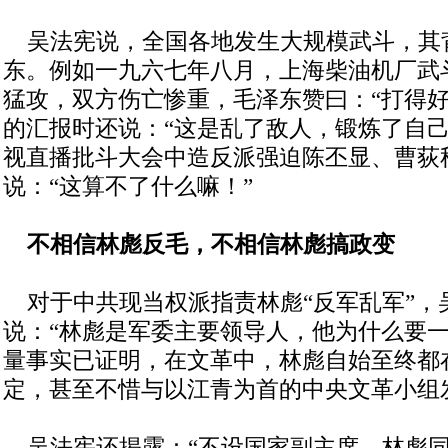
吴法宪说，全国各地发生大规模武斗，其
东。例如一九六七年八月，上海柴油机厂武
猛攻，双方伤亡惨重，毛泽东赞曰：“打得好
的汇报时还说：“这是乱了敌人，锻炼了自己
视直播批斗大会中造反派强迫陈丕显、曹荻
说：“这算不了什么嘛！”
不相信林彪反毛，不相信林彪搞政变
对于中共现当权派指责林彪“反军乱军”，
说：“林彪是军委主要领导人，他为什么要
量事实已证明，在文革中，林彪自始至终都
定，甚至不惜与以江青为首的中央文革小组
吴法宪还揭露：“不设国家副主席，林彪同