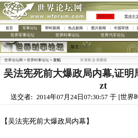
简体中文
繁体中
首页
军事论坛
即时新闻
热点新闻
图片新闻
中国军情
世界军事论坛
世界时事论坛
世界汽车论坛
版主：
bob
>
·
> 发帖
世界论坛网
世界时事论坛
九阳全新免清洗型豆浆机 全美最低
吴法宪死前大爆政局内幕,证明
zt
送交者: 2014年07月24日07:30:57 于 [
【吴法宪死前大爆政局内幕】