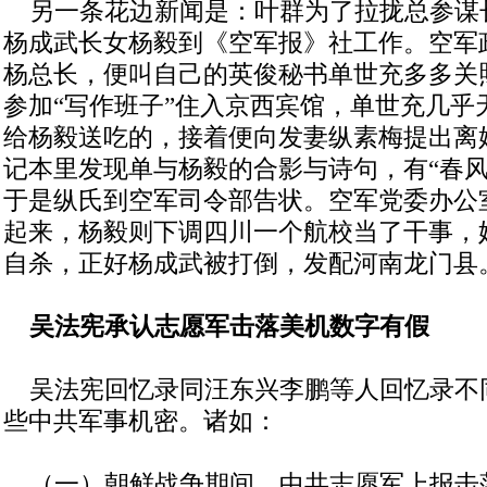
另一条花边新闻是：叶群为了拉拢总参谋
杨成武长女杨毅到《空军报》社工作。空军
杨总长，便叫自己的英俊秘书单世充多多关
参加“写作班子”住入京西宾馆，单世充几乎
给杨毅送吃的，接着便向发妻纵素梅提出离
记本里发现单与杨毅的合影与诗句，有“春风
于是纵氏到空军司令部告状。空军党委办公
起来，杨毅则下调四川一个航校当了干事，
自杀，正好杨成武被打倒，发配河南龙门县
吴法宪承认志愿军击落美机数字有假
吴法宪回忆录同汪东兴李鹏等人回忆录不
些中共军事机密。诸如：
（一）朝鲜战争期间，中共志愿军上报击