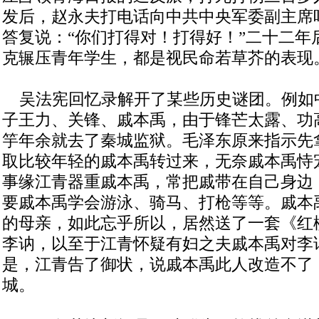
发后，赵永夫打电话向中共中央军委副主席
答复说：“你们打得对！打得好！”二十二年
克辗压青年学生，都是视民命若草芥的表现
吴法宪回忆录解开了某些历史谜团。例如
子王力、关锋、戚本禹，由于锋芒太露、功
竽年余就去了秦城监狱。毛泽东原来指示先
取比较年轻的戚本禹转过来，无奈戚本禹恃
事缘江青器重戚本禹，常把戚带在自己身边
要戚本禹学会游泳、骑马、打枪等等。戚本
的母亲，如此忘乎所以，居然送了一套《红
李讷，以至于江青怀疑有妇之夫戚本禹对李
是，江青告了御状，说戚本禹此人改造不了
城。