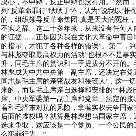
决心，不申辩，反正申辩也没有用。”然而
列“反革命罪行”耿耿于怀，认为“说我以‘
的，组织领导反革命集团’真是天大的冤枉
不实之辞。这二十多年来，从来没有任何人
的证据……正是因为我在文化大革命中盲目
的指示，才犯了各种各样的错误”。第二，判
与林彪夺取最高权力的活动”也根本不是事实
升，同毛主席的赏识和一手提拔分不开的。
林彪成为中共中央第一副主席，还决定在党
同志是毛主席的亲密战友和接班人’，这一
来的，而是毛主席亲自选择和安排的”“林彪
席、中央军委第一副主席和党章上法定的接
着和毛泽东对抗的风险，拿着实权去争国家
后面的虚权吗？就算是林彪想当国家主席，
选来争取，这应该是一个党员、一个公民的
么犯罪行为。”