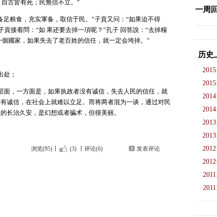
；自古皆有死；民無信不立。"
一周
备足粮食，充实軍备，取信于民。”子貢又问：“如果迫不得
子貢接着問：“如 果还要去掉一項呢？”孔子 回答說：“去掉糧
一個國家，如果失去了老百姓的信任，就一定会垮掉。”
历史
2015
出处；
2015
层面，一方面是，如果执政者没有诚信，失去人民的信任，就
2014
没有诚信，在社会上就难以立足。而将两者混为一谈，通过对民
2014
政的长治久安，是幻想或者骗术，但很美丽。
2013
2013
2012
浏览(95)
(3)
评论(6)
发表评论
2012
2011
2011