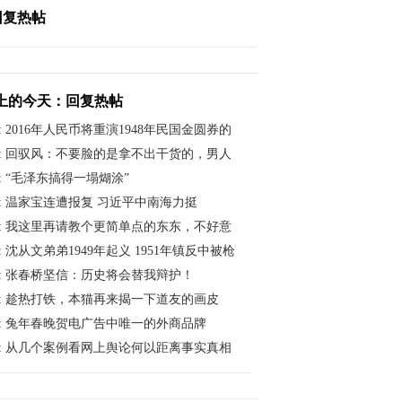
回复热帖
上的今天：回复热帖
:
2016年人民币将重演1948年民国金圆券的
:
回驭风：不要脸的是拿不出干货的，男人
:
“毛泽东搞得一塌煳涂”
:
温家宝连遭报复 习近平中南海力挺
:
我这里再请教个更简单点的东东，不好意
:
沈从文弟弟1949年起义 1951年镇反中被枪
:
张春桥坚信：历史将会替我辩护！
:
趁热打铁，本猫再来揭一下道友的画皮
:
兔年春晚贺电广告中唯一的外商品牌
:
从几个案例看网上舆论何以距离事实真相