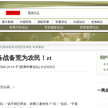
简体中文
繁体中文
图片新闻
中国军情
国际军事
军事评论
兵器知识
史海钩沉
世界汽车论坛
世界摄影论坛
世界股票论坛
全新免清洗型豆浆机 全美最低
战备荒为农民！zt
日06:29:16 于 [世界时事论坛]
发送悄悄话
子怎么说。）
一周
曰：“必不得已而去，於斯三者何先？”曰：“去兵。"子貢