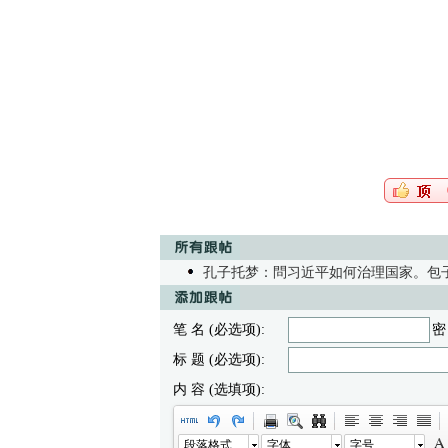
孔子托梦：問习近平如何治理国家。包子
笔 名 (必选项):
密
标 题 (必选项):
内 容 (选填项):
段落格式
字体
字号