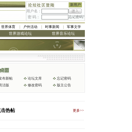
新用户
用户名：
密 码：
忘记密码?
世界体育
户外活动
时事新闻
军事文学
世界游戏论坛
世界音乐论坛
发布新帖
论坛文库
忘记密码
简洁版
修改密码
版主公告
点击热帖
更多>>