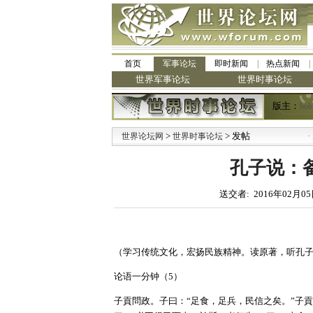
首页
军事论坛
即时新闻
热点新闻
世界军事论坛
世界时事论坛
版主：
bob
>
> 发帖
·
世界论坛网
世界时事论坛
九阳
孔子说：备
送交者: 2016年02月05
（学习传统文化，宏扬民族精神。读原著，听孔
论语一分钟（5）
子貢問政。子曰：“足食，足兵，民信之矣。”子貢