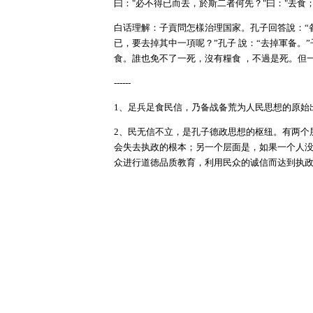
曰："必不得已而去，於斯二者何先？"曰："去食
白话理解：子貢問怎樣治理国家。孔子回答說：“
已，要去掉其中一項呢？”孔子 說：“去掉軍备。”
食。誰也免不了一死，沒有糧食 ，不過是死。但
------
1、足兵足食民信，乃备战备荒为人民思想的原始
2、民无信不立，是孔子德政思想的枢纽。有两个
会失去执政的根本；另一个层面是，如果一个人
众进行道徳品质教育，利用民众的诚信而达到执