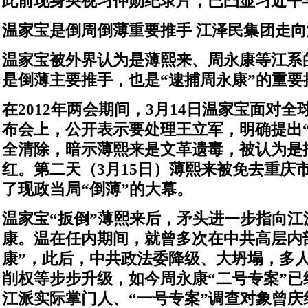
此前现身央视习仲勋纪录片，已凸显习近平
温家宝是倒周倒薄重要推手 江泽民集团走向
温家宝被外界认为是薄熙来、周永康等江系的
是倒薄主要推手，也是“逮捕周永康”的重要
在2012年两会期间，3月14日温家宝面对
布会上，公开表示要处理王立军，明确提出“
全清除，暗示薄熙来是文革遗毒，被认为是
红。第二天（3月15日）薄熙来被免去重庆
了现政当局“倒薄”的大幕。
温家宝“扳倒”薄熙来后，矛头进一步指向江
康。温在任内期间，就曾多次在中共高层内
康”，此后，中共政法委降级、大坍塌，多
削权等步步升级，如今周永康“二号专案”已
江派实际掌门人、“一号专案”调查对象曾庆