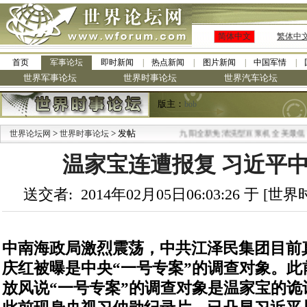
简体中文
繁体中
首页
军事论坛
即时新闻
热点新闻
图片新闻
中国军情
世界军事论坛
世界时事论坛
世界汽车论坛
版主：
bob
>
> 发帖
·
世界论坛网
世界时事论坛
九阳全新免清洗型豆浆机 全美最低
温家宝连遭报复 习近平
送交者: 2014年02月05日06:03:26 于 [
中南海政局激烈震荡，中共江泽民集团目前
庆红被曝是中央“一号专案”的调查对象。此
放风说“一号专案”的调查对象是温家宝的诡