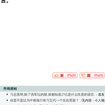
言。
0%(0)
0%(0)
习总英明,除了伪军坛的猪,谁都知道27亿是什么性质的谣言.
- 道友 0
你是不是以为中南海只有习五代一个住在里面？
/无内容
- 小人物 0