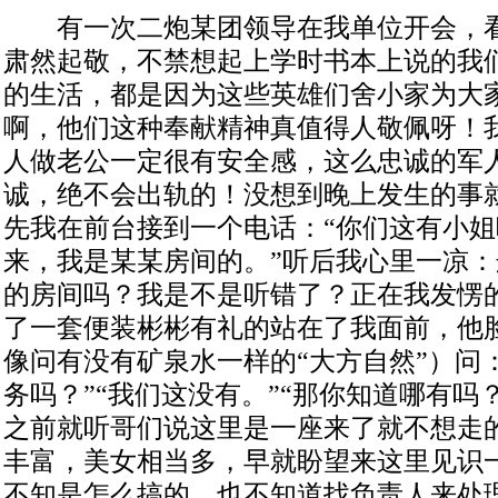
有一次二炮某团领导在我单位开会，看
肃然起敬，不禁想起上学时书本上说的我
的生活，都是因为这些英雄们舍小家为大
啊，他们这种奉献精神真值得人敬佩呀！
人做老公一定很有安全感，这么忠诚的军
诚，绝不会出轨的！没想到晚上发生的事
先我在前台接到一个电话：“你们这有小
来，我是某某房间的。”听后我心里一凉
的房间吗？我是不是听错了？正在我发愣
了一套便装彬彬有礼的站在了我面前，他
像问有没有矿泉水一样的“大方自然”）问
务吗？”“我们这没有。”“那你知道哪有吗
之前就听哥们说这里是一座来了就不想走
丰富，美女相当多，早就盼望来这里见识
不知是怎么搞的，也不知道找负责人来处