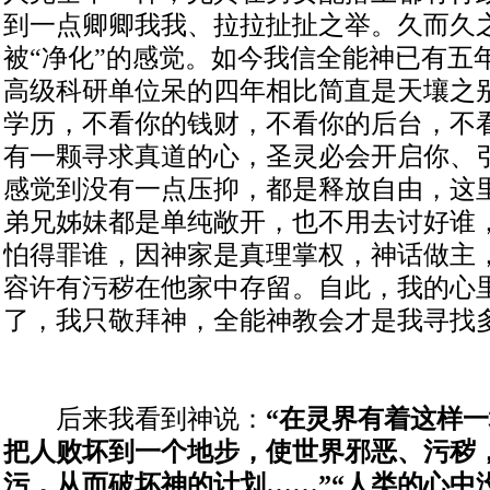
到一点卿卿我我、拉拉扯扯之举。久而久
被“净化”的感觉。如今我信全能神已有五
高级科研单位呆的四年相比简直是天壤之
学历，不看你的钱财，不看你的后台，不
有一颗寻求真道的心，圣灵必会开启你、
感觉到没有一点压抑，都是释放自由，这
弟兄姊妹都是单纯敞开，也不用去讨好谁
怕得罪谁，因神家是真理掌权，神话做主
容许有污秽在他家中存留。自此，我的心
了，我只敬拜神，全能神教会才是我寻找多
后来我看到神说：
“在灵界有着这样
把人败坏到一个地步，使世界邪恶、污秽
污，从而破坏神的计划……”“人类的心中