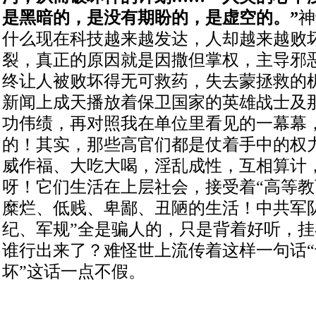
是黑暗的，是没有期盼的，是虚空的。”
神
什么现在科技越来越发达，人却越来越败
裂，真正的原因就是因撒但掌权，主导邪
终让人被败坏得无可救药，失去蒙拯救的
新闻上成天播放着保卫国家的英雄战士及
功伟绩，再对照我在单位里看见的一幕幕
的！其实，那些高官们都是仗着手中的权
威作福、大吃大喝，淫乱成性，互相算计
呀！它们生活在上层社会，接受着“高等教
糜烂、低贱、卑鄙、丑陋的生活！中共军
纪、军规”全是骗人的，只是背着好听，
谁行出来了？难怪世上流传着这样一句话
坏”这话一点不假。