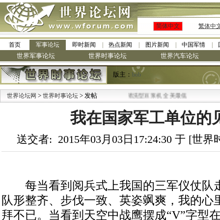
简体中文
繁体中
首页
军事论坛
即时新闻
热点新闻
图片新闻
中国军情
世界军事论坛
世界时事论坛
世界汽车论坛
版主：
bob
>
·
> 发帖
世界论坛网
世界时事论坛
九阳全新免清洗型豆浆机 全美最低
我在国家军工单位的
送交者: 2015年03月03日17:24:30 于 [
每当看到阅兵式上我国的三军仪仗队走
队形整齐、步伐一致、英姿飒爽，我的心
拜不已。当看到天空中战鹰摆成“V”字型