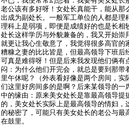
不已，我便常常幻想着：我要有美女处长
老公该有多好呀！女处长真能干，能从那
出成为副处长。一般军工单位的人都是理
理科上是弱项，即便是成绩好的也是长相
处长这样学历与外貌兼备的，我又开始崇
就更让我心生敬意了，我觉得很多高官的
糟糠之妻的比比皆是，但最高领导下班后
可真是难得呀！但是后来我发现他们俩有
闷：为什么他们开完会，就总是要到那带
里午休呢？（外表看好像是两个房间，实
们这里好房间多的是啊？后来某领导的一
中的缘由：原来美女处长是靠最高领导提
的，美女处长实际上是最高领导的情妇，
的秘密了，可能只有美女处长的老公与最
在鼓里。