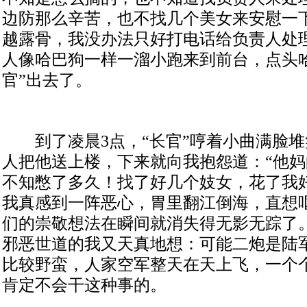
边防那么辛苦，也不找几个美女来安慰一
越露骨，我没办法只好打电话给负责人处
人像哈巴狗一样一溜小跑来到前台，点头
官”出去了。
到了凌晨3点，“长官”哼着小曲满脸堆
人把他送上楼，下来就向我抱怨道：“他
不知憋了多久！找了好几个妓女，花了我
我真感到一阵恶心，胃里翻江倒海，直想
们的崇敬想法在瞬间就消失得无影无踪了
邪恶世道的我又天真地想：可能二炮是陆
比较野蛮，人家空军整天在天上飞，一个
肯定不会干这种事的。