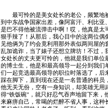
最可怜的是美女处长的老公，频繁地被
到中东战争国家出差，像阿富汗、利比亚
是巴不得他被流弹击中啊！哎，他真是太
狠手辣了！从那后，我心目中的这两位偶
见他俩为了约会竟利用那外表似两间屋的
乱加诡诈，当了婊子还想立牌坊！不过，
女处长的丈夫更可怜的，他就是我们单位
的博士生，他是和最高领导一起分到我们
们一起竞选最高领导的职位时落选了，后
踩在脚下，直到现在还是一名普通的科员
他无关无份，空有一身知识，却英雄无用
得“铁饭碗”，就只好忍气吞声地留下来，
来麻痹自己，常喝的烂醉不省人事，这种