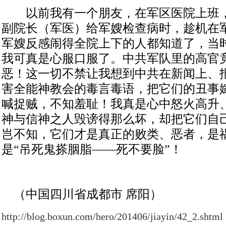
以前我有一个朋友，在军区医院上班，
副院长（军医）给军嫂检查病时，趁机在
军嫂反感闹得全院上下的人都知道了，当
我可真是心服口服了。中共军队里的高官
恶！这一切不禁让我想到中共在新闻上、
害全能神教会的毒言毒语，把它们的丑事
喊捉贼，不知羞耻！我真是心中怒火高升
神与信神之人毁谤得那么坏，却把它们自
岂不知，它们才是真正的败类、恶者，是
是“吊死鬼搽胭脂——死不要脸”！
（中国四川省成都市 席阳）
http://blog.boxun.com/hero/201406/jiayin/42_2.shtml