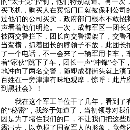
的“太子党”控制，他们特别霸道。有一次
买飞机，购买人在宾馆门口就被保利公司
过他们的公司买卖，政府部门根本不敢招
声看着他们明抢。一次，成都军区一团长
被两交警拦下，团长向交警摆架子，交警
当蛮横，抓着团长的脖领子不放，此团长
了一个电话，不一会来了一辆军用卡车，车
着“家伙”跳下了车，团长一声“冲锋”令下
地冲向了两名交警，随即成都街头就上演
百姓在一旁津津有味地观摩，惊呼：此片
到黑社会》！
我在这个军工单位干了几年，看到了有
的“秘密”，我终于知道了，当初领导对我
因是为了堵住我们的口，不让我们把这些
露出去，以免损了国家军人的形象，竟然