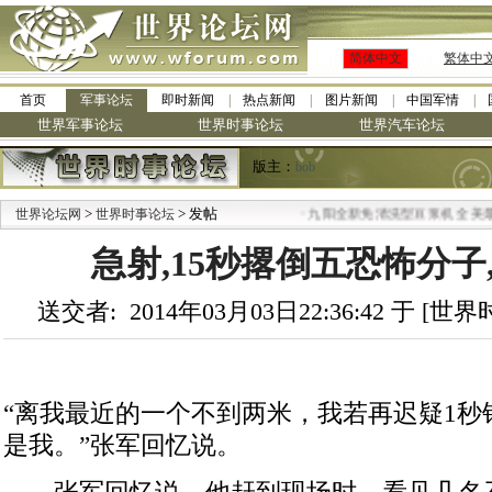
简体中文
繁体中
首页
军事论坛
即时新闻
热点新闻
图片新闻
中国军情
世界军事论坛
世界时事论坛
世界汽车论坛
版主：
bob
>
> 发帖
·
世界论坛网
世界时事论坛
九阳全新免清洗型豆浆机 全美最低
急射,15秒撂倒五恐怖分子
送交者: 2014年03月03日22:36:42 于 [
“离我最近的一个不到两米，我若再迟疑1秒
是我。”张军回忆说。