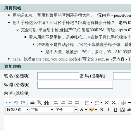
用的是81杠，军用和警用的区别还是很大的。
/无内容
- peacelove
挖！手枪这么牛逼？50口径手枪吧？距离还有机会开枪？
- 老朽 03/
完全可以.半自动手枪,像国产92式,射速300RPM, 有经
- spiro 0
看来用的不是手枪，是冲锋枪。冲锋枪子弹比手枪猛多
冲锋枪不是自动步枪 ，它的子弹就是手枪子弹。看
是不大懂。波波沙，56冲，微冲，95，AK103
haha...找着in the past, you could not安心写论文's excuse
/无内容
- T
笔 名 (必选项):
密 码 (必选项):
标 题 (必选项):
内 容 (选填项):
段落格式
字体
字号