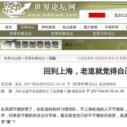
简体中文
繁体中
首页
军事论坛
即时新闻
热点新闻
图片新闻
中国军情
世界军事论坛
世界时事论坛
世界汽车论坛
版主：
bob
>
> 回帖
·
世界论坛网
世界时事论坛
九阳全新免清洗型豆浆机 全美最低
回到上海，老道就觉得自
送交者:
2017月04月05日22:18:20 于 [世界时事论坛]
道友
发送悄悄话
回 答:
由
于 2017-04-05 20:41:38
为什么孩子在美国住久了会变傻？
地富反坏
在美国守规矩惯了，在机场转机时习惯排队，可上海机场的人不守规矩
序，结果是守规矩的没法办手续，最后老道也只好不守规矩往前挤，真
变“傻”？