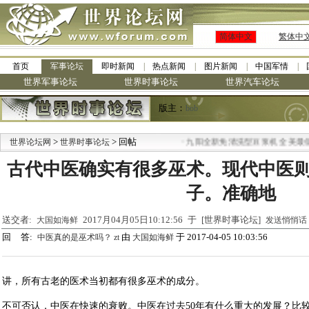
简体中文
繁体中
首页
军事论坛
即时新闻
热点新闻
图片新闻
中国军情
世界军事论坛
世界时事论坛
世界汽车论坛
版主：
bob
>
> 回帖
·
世界论坛网
世界时事论坛
九阳全新免清洗型豆浆机 全美最低
古代中医确实有很多巫术。现代中医
子。准确地
送交者:
2017月04月05日10:12:56 于 [世界时事论坛]
大国如海鲜
发送悄悄话
回 答:
由
于 2017-04-05 10:03:56
中医真的是巫术吗？ zt
大国如海鲜
讲，所有古老的医术当初都有很多巫术的成分。
不可否认，中医在快速的衰败。中医在过去50年有什么重大的发展？比较