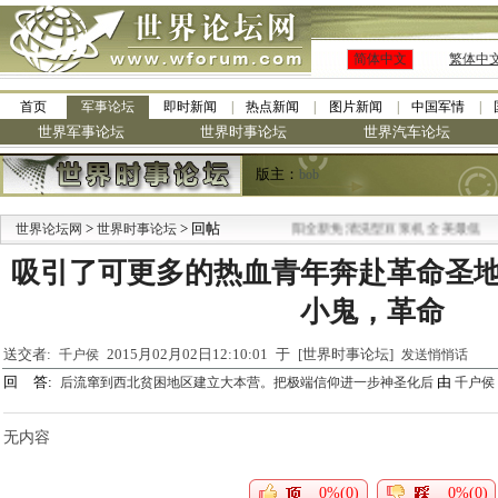
简体中文
繁体中
首页
军事论坛
即时新闻
热点新闻
图片新闻
中国军情
世界军事论坛
世界时事论坛
世界汽车论坛
版主：
bob
>
> 回帖
·
世界论坛网
世界时事论坛
九阳全新免清洗型豆浆机 全美最低
吸引了可更多的热血青年奔赴革命圣
小鬼，革命
送交者:
2015月02月02日12:10:01 于 [世界时事论坛]
千户侯
发送悄悄话
回 答:
由
后流窜到西北贫困地区建立大本营。把极端信仰进一步神圣化后
千户侯
无内容
0%(0)
0%(0)