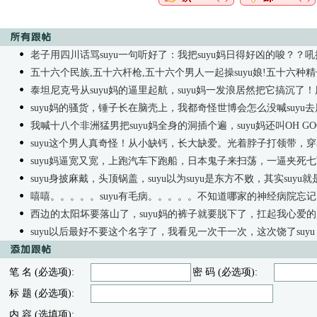
老子用四川话骂suyu一句听好了：我把suyu妈日得好凶的唆？？吼批麻了的suyu锤子吃多了的瓜麻批，爬求得远点哈suyu妈喊suyu批弯弯回去舔批了
五十六个民族,五十六杆枪,五十六个男人一起操suyu娘!五十六种精子汇成一个suy
泰坦尼克号从suyu妈的逼里起航，suyu妈一发浪居然把它搞沉了
suyu妈的骚货，锤子长在脑壳上，我都奇怪世博会怎么没喊suyu
我喊十八个非洲猛男把suyu妈全身的洞插个遍，suyu妈还叫OH GOOD！OH Y
suyu这个男人真奇怪！从小缺钙，长大缺爱。光着脖子打领带，穿着裤头系皮带,难得做次爱，还搞的人家不
suyu妈逼宽又宽，上跑汽车下跑船，日本鬼子来扫荡，一逼夹死七万三，还有三万要逃跑，suyu妈一
suyu身披麻戴，头顶锅盖，suyu以为suyu是东方不败，其实suyu
嘻嘻。。。。。suyu有毛病。。。。。不知道哪家的神经病院忘
西边的太阳坏要落山了，suyu妈的裤子就要脱下了，扛起我心爱的大***
suyu以后最好不要这个名字了，我看见一次干一次，这次饶了suy
笔 名 (必选项):
密 码 (必选项):
标 题 (必选项):
内 容 (选填项):