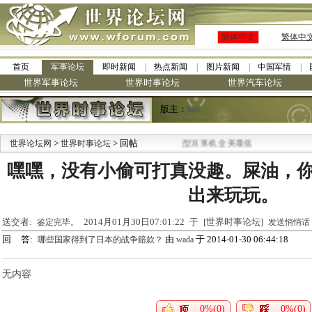
简体中文
繁体中
首页
军事论坛
即时新闻
热点新闻
图片新闻
中国军情
世界军事论坛
世界时事论坛
世界汽车论坛
版主：
bob
>
·
> 回帖
世界论坛网
世界时事论坛
九阳全新免清洗型豆浆机 全美最低
嘿嘿，没有小偷可打真没趣。屎油，
出来玩玩。
送交者:
2014月01月30日07:01:22 于 [世界时事论坛]
鉴定完毕。
发送悄悄话
回 答:
由
于 2014-01-30 06:44:18
哪些国家得到了日本的战争赔款？
wada
无内容
0%(0)
0%(0)