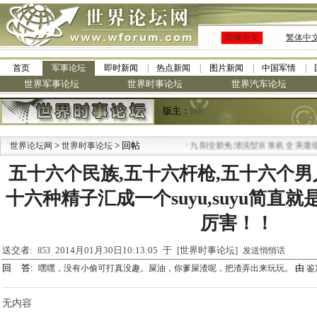
简体中文
繁体中
首页
军事论坛
即时新闻
热点新闻
图片新闻
中国军情
世界军事论坛
世界时事论坛
世界汽车论坛
版主：
bob
>
> 回帖
·
世界论坛网
世界时事论坛
九阳全新免清洗型豆浆机 全美最低
五十六个民族,五十六杆枪,五十六个男人
十六种精子汇成一个suyu,suyu简直
厉害！！
送交者:
2014月01月30日10:13:05 于 [世界时事论坛]
853
发送悄悄话
回 答:
由
嘿嘿，没有小偷可打真没趣。屎油，你爹屎渣呢，把渣弄出来玩玩。
鉴
无内容