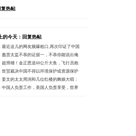
回复热帖
上的今天：回复热帖
:
最近这儿的网友频爆粗口,再次印证了中国
:
蠢货太监不恭的证据一，不恭你能说出俺
:
超滑稽！金正恩送60公斤大鱼，飞行员抱
:
世贸裁决中国不得以环境保护或资源保护
:
姜文的太太周润和几位红楼的舞娘大唱：
:
中国人负责工作，美国人负责享受，世界