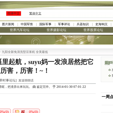
简体中文
繁体中文
图片新闻
中国军情
国际军事
军事评论
兵器知识
史海钩沉
世界汽车论坛
世界摄影论坛
世界股票论坛
阳全新免清洗型豆浆机 全美最低
逼里起航，suyu妈一发浪居然把它
历害，历害！~！
 [世界时事论坛]
发送悄悄话
由
于 2014-01-30 07:01:22
渣呢，把渣弄出来玩玩。
鉴定完毕。
一周
0%(0)
0%(0)