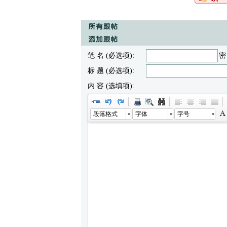
笔 名 (必选项):
密
标 题 (必选项):
内 容 (选填项):
段落格式
字体
字号