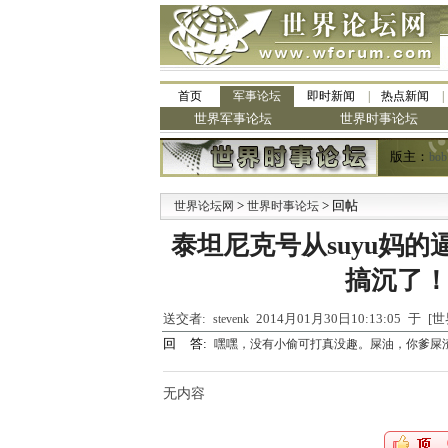
首页
军事论坛
即时新闻
热点新闻
世界军事论坛
世界时事论坛
版主：
bob
>
> 回帖
·
世界论坛网
世界时事论坛
九
泰坦尼克号从suyu妈的
搞沉了！
送交者:
2014月01月30日10:13:05 于
stevenk
回 答:
嘿嘿，没有小偷可打真没趣。屎油，你爹屎
无内容