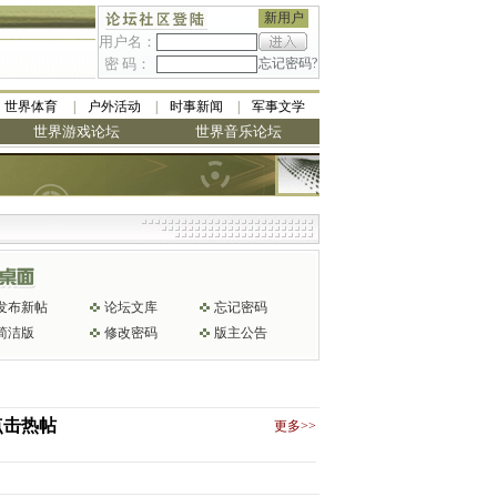
新用户
用户名：
密 码：
忘记密码?
世界体育
户外活动
时事新闻
军事文学
世界游戏论坛
世界音乐论坛
发布新帖
论坛文库
忘记密码
简洁版
修改密码
版主公告
点击热帖
更多>>