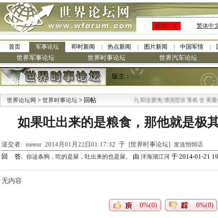
简体中文
繁体中
首页
军事论坛
即时新闻
热点新闻
图片新闻
中国军情
世界军事论坛
世界时事论坛
世界汽车论坛
版主：
bob
>
> 回帖
·
世界论坛网
世界时事论坛
九阳全新免清洗型豆浆机 全美最低
如果吐出来的是粮食，那他就是极
送交者:
2014月01月22日01:17:32 于 [世界时事论坛]
meteor
发送悄悄话
回 答:
由
于 2014-01-21 19
你这条狗，吃的是屎，吐出来的也是屎。
洋海湖江河
无内容
0%(0)
0%(0)