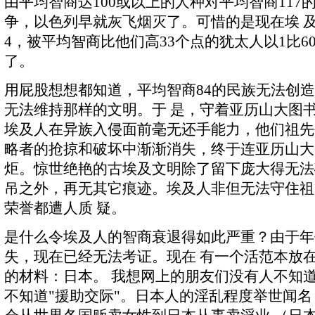
由平均智商达100或以上的人种对平均智商117
争，以色列早就灰飞烟灭了。可惜的是现在埃 
4，被平均智商比他们高33个点的犹太人以1比6
了。
用屁股想想都知道，平均智商84的民族无法创
无法维持那样的文明。于 是，守着亚历山大图
埃及人在异族入侵面前毫无还手能力，他们祖先
略者的抢掠和破坏中渐渐消失，终于连亚历山大
炬。惊世绝艳的古埃及文明除了留下庞大得无法
吊之外，再无其它痕迹。埃及人非但无法守住祖
荣誉都遭人质 疑。
是什么令埃及人的智商衰退得如此严重？由于年
失，现在已经无法考证。现在 有一个活范本放
的材料：日本。 我想网上的朋友们没有人不知
不知道"援助交际"。日本人的淫乱程度举世闻