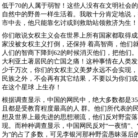
低于70的人属于弱智！这些人没有在文明社会
自然中的野兽一样生活着。我敢十分肯定地说，
市中去，他只能靠乞讨或到救助站领救济为生！
你们敢说女权主义会在世界上所有国家都取得成
家没被女权主义打倒，还保持 着高智商，他们
人们的智商下降到62的时候消灭他们，把他们
大利亚土著居民的亡国之痛！这种事情在人类发
少千万次，你们的女权主义美梦永远不会实现，
民族之外，不会再有其它结果，不要以为你们或
在这个星球 上生存！
根据调查显示，中国的网民中，绝大多数都是3
且都是受教育程度最高的人 群。他们所代表的
想及世界上最先进的思想潮流，他们反对野蛮落
现。而种种调查显示，中国网民反对“一夜情”、“
为”的占了多数，可见李银河那种野蛮愚昧落后