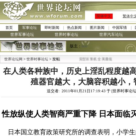
简体中文
繁体中
首页
军事论坛
即时新闻
热点新闻
图片新闻
中国军情
世界军事论坛
世界时事论坛
世界汽车论坛
版主：
bob
>
·
> 发帖
世界论坛网
世界时事论坛
九阳全新免清洗型豆浆机 全美最低
在人类各种族中，历史上淫乱程度越
殖器官越大，大脑容积越小，
送交者: 2011年01月21日17:19:43 于 [世界时事论坛
性放纵使人类智商严重下降 日本面临
日本国立教育政策研究所的调查表明，小学生