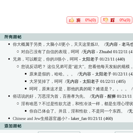
0%(0)
0%(0)
你大概属于另类，大脑小JJ更小，天天这里炼JJ。
/无内容
- 老马也糊
对自己没有了自信的表现，呵呵
/无内容
- Zhuabd 01/22/11 (4
兄弟，可以断定，你的JJ很小，呵呵
- 太阳老子 01/21/11 (440)
您说反话吧？ 这位兄弟可是“超大”。您看他每天发贴的规模 
原来是假的，哈哈。。。
/无内容
- 太阳老子 01/22/11 (4
大牙笑掉了，呵呵
/无内容
- 太阳老子 01/22/11 (405)
呵呵，原来这才是，那他的真的呢？难道是？。。。。
俗话说的好，万恶淫为首，百善孝为先。
/无内容
- 醒狮 01/21/11 
淫有啥恶？不过是性欲亢进，和性冷淡一样，都是生理心理
你自己体会了。并且，淫和性欲，不是同一个东西。
/无
Chinese and Jew生殖器官越小?
- laker_fan 01/21/11 (460)