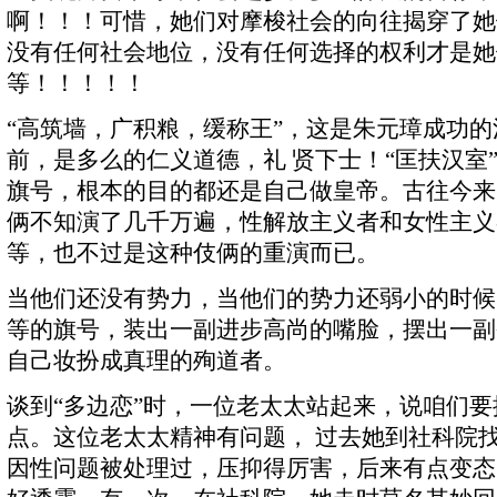
啊！！！可惜，她们对摩梭社会的向往揭穿了她
没有任何社会地位，没有任何选择的权利才是她
等！！！！！
“高筑墙，广积粮，缓称王”，这是朱元璋成功
前，是多么的仁义道德，礼 贤下士！“匡扶汉室
旗号，根本的目的都还是自己做皇帝。古往今来
俩不知演了几千万遍，性解放主义者和女性主义
等，也不过是这种伎俩的重演而已。
当他们还没有势力，当他们的势力还弱小的时候
等的旗号，装出一副进步高尚的嘴脸，摆出一副
自己妆扮成真理的殉道者。
谈到“多边恋”时，一位老太太站起来，说咱们
点。这位老太太精神有问题， 过去她到社科院
因性问题被处理过，压抑得厉害，后来有点变态