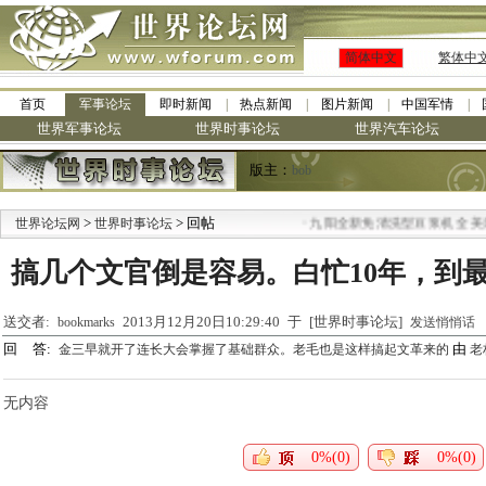
简体中文
繁体中
首页
军事论坛
即时新闻
热点新闻
图片新闻
中国军情
世界军事论坛
世界时事论坛
世界汽车论坛
版主：
bob
>
> 回帖
·
世界论坛网
世界时事论坛
九阳全新免清洗型豆浆机 全美最
搞几个文官倒是容易。白忙10年，到
送交者:
2013月12月20日10:29:40 于 [世界时事论坛]
bookmarks
发送悄悄话
回 答:
由
金三早就开了连长大会掌握了基础群众。老毛也是这样搞起文革来的
老
无内容
0%(0)
0%(0)