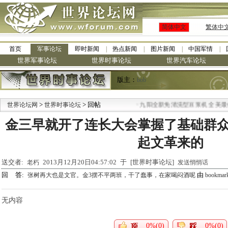
简体中文
繁体中
首页
军事论坛
即时新闻
热点新闻
图片新闻
中国军情
世界军事论坛
世界时事论坛
世界汽车论坛
版主：
bob
>
> 回帖
·
世界论坛网
世界时事论坛
九阳全新免清洗型豆浆机 全美最低
金三早就开了连长大会掌握了基础群
起文革来的
送交者:
2013月12月20日04:57:02 于 [世界时事论坛]
老朽
发送悄悄话
回 答:
由
张树再大也是文官。金3摆不平两班，干了蠢事，在家喝闷酒呢
bookmar
无内容
0%(0)
0%(0)