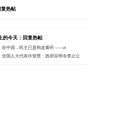
回复热帖
上的今天：回复热帖
:
在中国，民主已是狗皮膏药 -----zt
:
全国人大代表许智慧：政府应明令禁止公