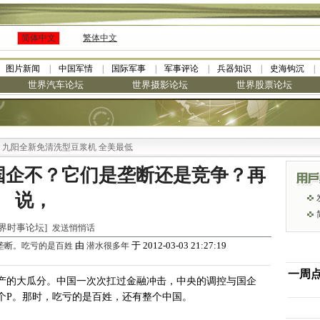
简体中文
繁体中文
图片新闻
中国军情
国际军事
军事评论
兵器知识
史海钩沉
世界汽车论坛
世界摄影论坛
世界股票论坛
阳全新免清洗型豆浆机 全美最低
国企不？它们是垄断还是竞争？再
说，
 [世界时事论坛]
发送悄悄话
由
于 2012-03-03 21:27:19
垄断。吃亏的是百姓
潜水很多年
一周
产的大瓜分。中国一次次扛过金融冲击，中央的调控与国企
个P。那时，吃亏的是百姓，还有整个中国。