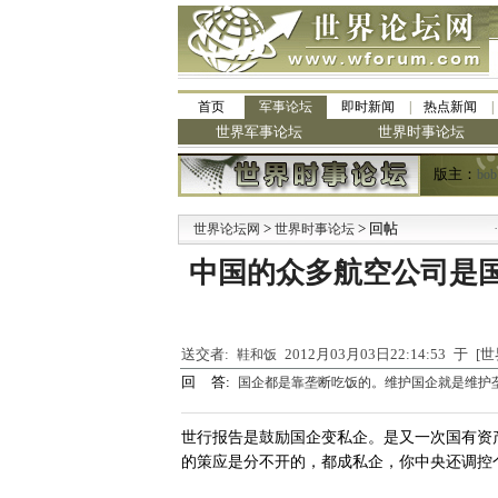
首页
军事论坛
即时新闻
热点新闻
世界军事论坛
世界时事论坛
版主：
bob
>
> 回帖
·
世界论坛网
世界时事论坛
九
中国的众多航空公司是
送交者:
2012月03月03日22:14:53 于
鞋和饭
回 答:
国企都是靠垄断吃饭的。维护国企就是维护
世行报告是鼓励国企变私企。是又一次国有资
的策应是分不开的，都成私企，你中央还调控