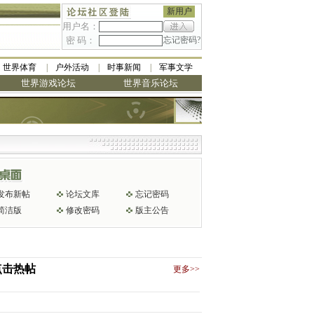
新用户
用户名：
密 码：
忘记密码?
世界体育
户外活动
时事新闻
军事文学
世界游戏论坛
世界音乐论坛
发布新帖
论坛文库
忘记密码
简洁版
修改密码
版主公告
点击热帖
更多>>