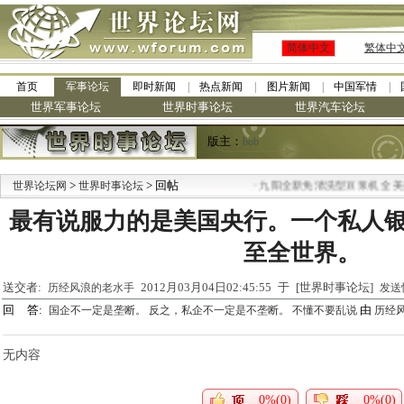
简体中文
繁体中
首页
军事论坛
即时新闻
热点新闻
图片新闻
中国军情
世界军事论坛
世界时事论坛
世界汽车论坛
版主：
bob
>
> 回帖
·
世界论坛网
世界时事论坛
九阳全新免清洗型豆浆机 全美最
最有说服力的是美国央行。一个私人
至全世界。
送交者:
2012月03月04日02:45:55 于 [世界时事论坛]
历经风浪的老水手
发送
回 答:
由
国企不一定是垄断。 反之，私企不一定是不垄断。 不懂不要乱说
历经
无内容
0%(0)
0%(0)