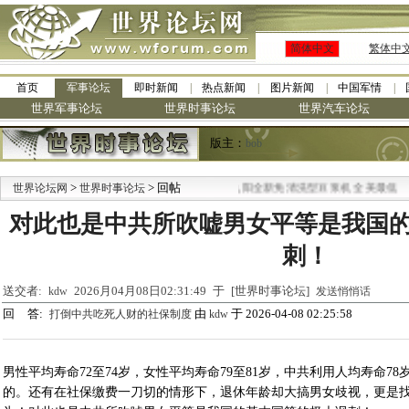
简体中文
繁体中
首页
军事论坛
即时新闻
热点新闻
图片新闻
中国军情
世界军事论坛
世界时事论坛
世界汽车论坛
版主：
bob
>
> 回帖
·
世界论坛网
世界时事论坛
九阳全新免清洗型豆浆机 全美最低
对此也是中共所吹嘘男女平等是我国
刺！
送交者:
2026月04月08日02:31:49 于 [世界时事论坛]
kdw
发送悄悄话
回 答:
由
于 2026-04-08 02:25:58
打倒中共吃死人财的社保制度
kdw
男性平均寿命72至74岁，女性平均寿命79至81岁，中共利用人均寿命7
的。还有在社保缴费一刀切的情形下，退休年龄却大搞男女歧视，更是