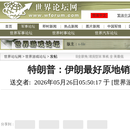
简体中文
繁体中
首页
军事论坛
即时新闻
热点新闻
图片新闻
中国军情
世界军事论坛
世界时事论坛
世界汽车论坛
版主：
x-file
>
> 发帖
·
世界论坛网
世界游戏论坛
九阳全新免清洗型豆浆机 全美最低
特朗普：伊朗最好原地销
送交者: 2026年05月26日05:50:17 于 [
分享到：