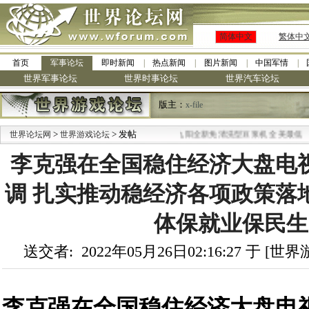
简体中文
繁体中
首页
军事论坛
即时新闻
热点新闻
图片新闻
中国军情
世界军事论坛
世界时事论坛
世界汽车论坛
版主：
x-file
>
> 发帖
·
世界论坛网
世界游戏论坛
九阳全新免清洗型豆浆机 全美最低
李克强在全国稳住经济大盘电
调 扎实推动稳经济各项政策落
体保就业保民生
送交者: 2022年05月26日02:16:27 于 [