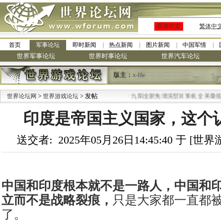
简体中文
繁体中
首页
军事论坛
即时新闻
热点新闻
图片新闻
中国军情
世界军事论坛
世界时事论坛
世界汽车论坛
版主：
x-file
>
> 发帖
·
世界论坛网
世界游戏论坛
九阳全新免清洗型豆浆机 全美最低
印度是帝国主义国家，这个
送交者: 2025年05月26日14:45:40 于 [
中国和印度根本就不是一路人，中国和
立而不是战略裂痕，
只是大家都一直都
了。