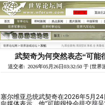
简体中文
繁体中
首页
军事论坛
即时新闻
热点新闻
图片新闻
中国军情
世界军事论坛
世界时事论坛
世界汽车论坛
版主：
x-file
>
> 发帖
·
世界论坛网
世界游戏论坛
九阳全新免清洗型豆浆机 全美最低
武契奇为何突然表态“可能
送交者: 2026年05月26日03:32:50 于 [
塞尔维亚总统武契奇在2026年5月2
向媒体表示，他“可能很快会提交辞呈