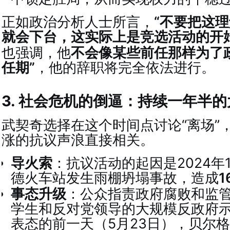
正如政治分析人士所言，
“不要把这
就会下台，这实际上是竞选活动的开始
也强调，他
不会像某些前任那样为了
任期”
，他的辞职将完全依法进行
。
3. 社会危机的倒逼：持续一年半
武契奇选择在这个时间点讨论“离场”
涨的抗议声浪直接相关。
导火索
：抗议活动的起因是2024年
德火车站发生雨棚坍塌事故，造成
事态升级
：公众指责政府腐败和监
学生和反对党领导的大规模反政府
表态的前一天（5月23日），贝尔