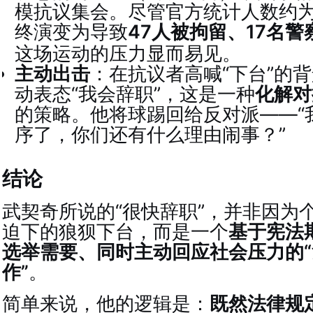
模抗议集会。尽管官方统计人数约
终演变为导致
47人被拘留、17名警
这场运动的压力显而易见。
主动出击
：在抗议者高喊“下台”的
动表态“我会辞职”，这是一种
化解对
的策略。他将球踢回给反对派——“
序了，你们还有什么理由闹事？”
结论
武契奇所说的“很快辞职”，并非因为
迫下的狼狈下台，而是一个
基于宪法
选举需要、同时主动回应社会压力的
作”
。
简单来说，他的逻辑是：
既然法律规