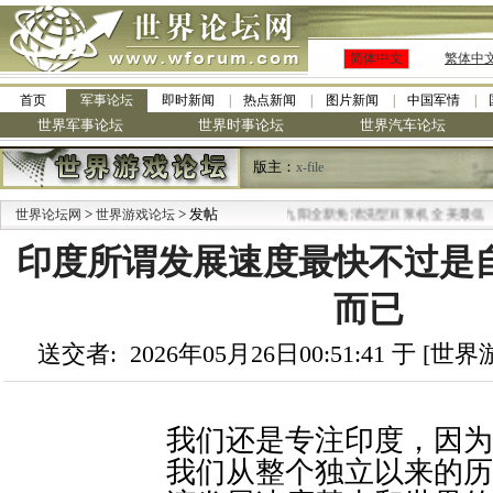
简体中文
繁体中
首页
军事论坛
即时新闻
热点新闻
图片新闻
中国军情
世界军事论坛
世界时事论坛
世界汽车论坛
版主：
x-file
>
> 发帖
·
世界论坛网
世界游戏论坛
九阳全新免清洗型豆浆机 全美最低
印度所谓发展速度最快不过是
而已
送交者: 2026年05月26日00:51:41 于 [
我们还是专注印度，因为
我们从整个独立以来的历