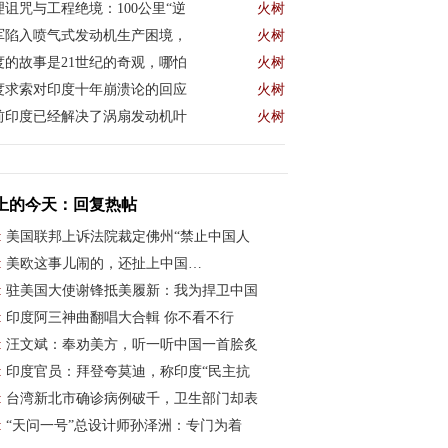
理诅咒与工程绝境：100公里“逆
火树
军陷入喷气式发动机生产困境，
火树
度的故事是21世纪的奇观，哪怕
火树
度求索对印度十年崩溃论的回应
火树
前印度已经解决了涡扇发动机叶
火树
上的今天：回复热帖
:
美国联邦上诉法院裁定佛州“禁止中国人
:
美欧这事儿闹的，还扯上中国…
:
驻美国大使谢锋抵美履新：我为捍卫中国
:
印度阿三神曲翻唱大合輯 你不看不行
:
汪文斌：奉劝美方，听一听中国一首脍炙
:
印度官员：拜登夸莫迪，称印度“民主抗
:
台湾新北市确诊病例破千，卫生部门却表
:
“天问一号”总设计师孙泽洲：专门为着