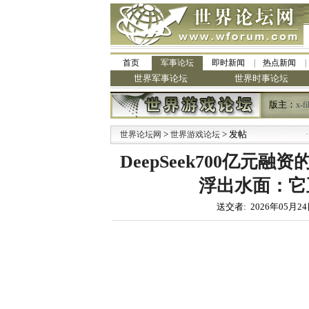
首页
军事论坛
即时新闻
热点新闻
世界军事论坛
世界时事论坛
版主：
x-fi
>
> 发帖
·
世界论坛网
世界游戏论坛
九阳
DeepSeek700亿
浮出水面：它正
送交者: 2026年05月24