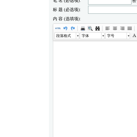
笔 名 (必选项):
密
标 题 (必选项):
内 容 (选填项):
段落格式
字体
字号