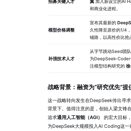
招募关键人才
翼
加入新设立的AI Ha
和商业化进程。
宣布其最新的
DeepS
模型价格调整
久性降至原价的1/4
铺路，以高性价比抢
从字节跳动Seed团
补强技术人才
为DeepSeek-Co
注模型结构研究的
徐
战略背景：融资为“研究优先”提
这一战略转向发生在DeepSeek传出寻
背景下
。值得注意的是，创始人梁文锋
追求
通用人工智能（AGI）
的宏大目标
为DeepSeek大规模投入AI Codi