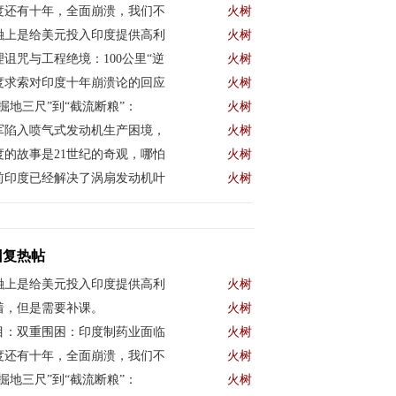
度还有十年，全面崩溃，我们不
火树
融上是给美元投入印度提供高利
火树
理诅咒与工程绝境：100公里“逆
火树
度求索对印度十年崩溃论的回应
火树
“掘地三尺”到“截流断粮”：
火树
军陷入喷气式发动机生产困境，
火树
度的故事是21世纪的奇观，哪怕
火树
前印度已经解决了涡扇发动机叶
火树
回复热帖
融上是给美元投入印度提供高利
火树
着，但是需要补课。
火树
目：双重围困：印度制药业面临
火树
度还有十年，全面崩溃，我们不
火树
“掘地三尺”到“截流断粮”：
火树