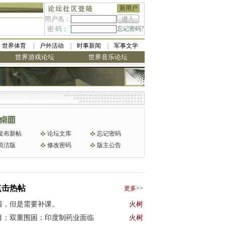
新用户
用户名：
密 码：
忘记密码?
世界体育
户外活动
时事新闻
军事文学
世界游戏论坛
世界音乐论坛
发布新帖
论坛文库
忘记密码
简洁版
修改密码
版主公告
点击热帖
更多>>
着，但是需要补课。
火树
目：双重围困：印度制药业面临
火树