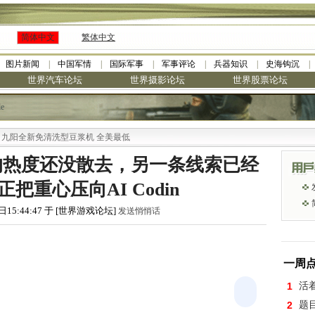
简体中文
繁体中文
图片新闻
中国军情
国际军事
军事评论
兵器知识
史海钩沉
世界汽车论坛
世界摄影论坛
世界股票论坛
le
全新免清洗型豆浆机 全美最低
元融资的热度还没散去，另一条线索已经
把重心压向AI Codin
日15:44:47 于 [世界游戏论坛]
发送悄悄话
一周
1
活
2
题