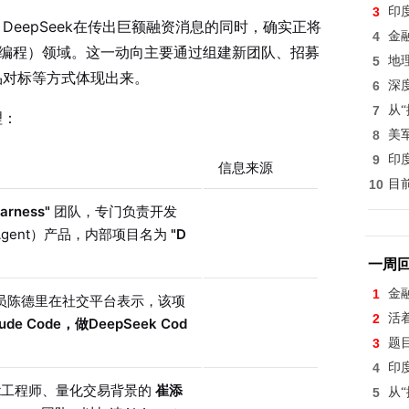
3
印
eepSeek在传出巨额融资消息的同时，确实正将
4
金
工智能编程）领域。这一动向主要通过组建新团队、招募
5
地
品对标等方式体现出来。
6
深
7
从
理：
8
美
9
印
信息来源
10
目
arness"
团队，专门负责开发
Agent）产品，内部项目名为
"D
一周
1
金
研究员陈德里在社交平台表示，该项
2
活
ude Code，做DeepSeek Cod
3
题
4
印
reet工程师、量化交易背景的
崔添
5
从