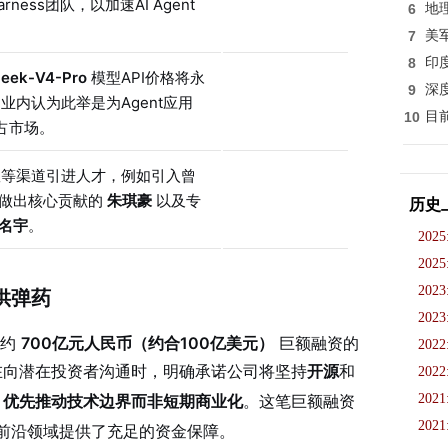
rness团队，以加速AI Agent
6
地
7
美
8
印
eek-V4-Pro
模型API价格将永
9
深
，业内认为此举是为Agent应用
10
目
占市场。
队等渠道引进人才，例如引入曾
der做出核心贡献的
朱琪豪
以及专
历史
名宇
。
2025
2025
2023
供弹药
2023
求约
700亿元人民币（约合100亿美元）
巨额融资的
2022
在向潜在投资者沟通时，明确承诺公司将坚持
开源
和
2022
，
优先推动技术边界而非短期商业化
。这笔巨额融资
2021
2021
ng这一前沿领域提供了充足的资金保障。